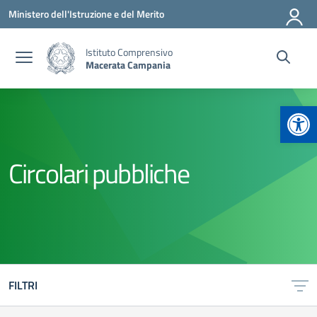
Vai ai contenuti
Vai al menu di navigazione
Vai al footer
Ministero dell'Istruzione e del Merito
Istituto Comprensivo
Macerata Campania
Apr
Circolari pubbliche
FILTRI