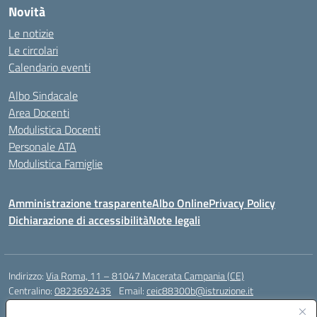
Novità
Le notizie
Le circolari
Calendario eventi
Albo Sindacale
Area Docenti
Modulistica Docenti
Personale ATA
Modulistica Famiglie
Amministrazione trasparente
Albo Online
Privacy Policy
Dichiarazione di accessibilità
Note legali
Indirizzo:
Via Roma, 11 – 81047 Macerata Campania (CE)
Centralino:
0823692435
Email:
ceic88300b@istruzione.it
Posta elettronica certificata (PEC):
ceic88300b@pec.istruzione.it