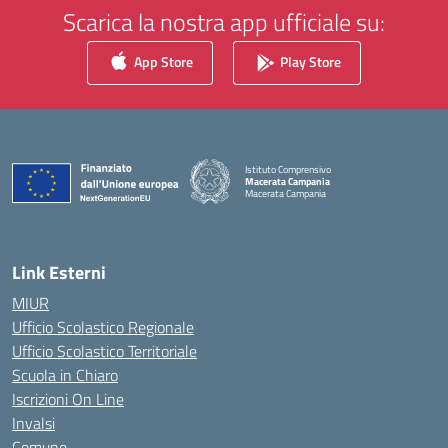
Scarica la nostra app ufficiale su:
App Store
Play Store
Istituto Comprensivo
Macerata Campania
Macerata Campania
— Visita la pagina iniziale della scuola
Link Esterni
MIUR
Ufficio Scolastico Regionale
Ufficio Scolastico Territoriale
Scuola in Chiaro
Iscrizioni On Line
Invalsi
Comune