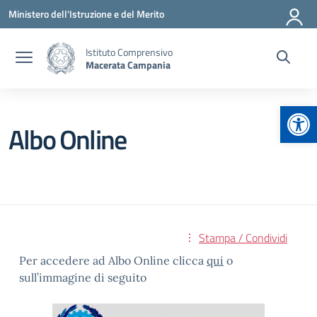
Vai ai contenuti
Vai al menu di navigazione
Vai al footer
Ministero dell'Istruzione e del Merito
Istituto Comprensivo
Macerata Campania
Apr
Albo Online
Stampa / Condividi
Per accedere ad Albo Online clicca
qui
o
sull’immagine di seguito