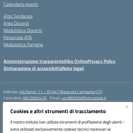
Calendario eventi
Albo Sindacale
Area Docenti
Modulistica Docenti
Personale ATA
Modulistica Famiglie
Amministrazione trasparente
Albo Online
Privacy Policy
Dichiarazione di accessibilità
Note legali
Indirizzo:
Via Roma, 11 – 81047 Macerata Campania (CE)
Centralino:
0823692435
Email:
ceic88300b@istruzione.it
Posta elettronica certificata (PEC):
ceic88300b@pec.istruzione.it
Cookies e altri strumenti di tracciamento
Codice fiscale: 94017830616
Codice meccanografico:
CEIC88300B
Il nostro Istituto non utilizza strumenti di profilazione degli utenti -
sono utilizzati esclusivamente cookies tecnici necessari al
DPO Esempio Antonio