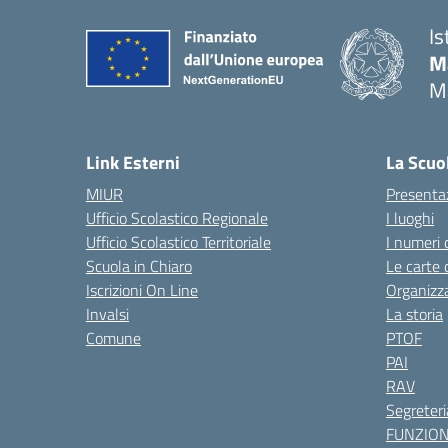
Is
M
M
— 
Link Esterni
La Scuo
MIUR
Presenta
Ufficio Scolastico Regionale
I luoghi
Ufficio Scolastico Territoriale
I numeri 
Scuola in Chiaro
Le carte 
Iscrizioni On Line
Organizz
Invalsi
La storia
Comune
PTOF
PAI
RAV
Segreteri
FUNZIO