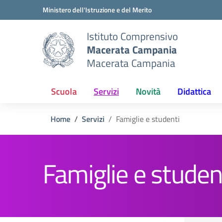
Vai ai contenuti
Vai al menu di navigazione
Vai al footer
Ministero dell'Istruzione e del Merito
Istituto Comprensivo
Macerata Campania
Macerata Campania
Scuola
Servizi
Novità
Didattica
Home
Servizi
Famiglie e studenti
Famiglie e studen