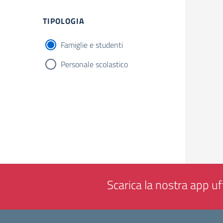
Filtri
TIPOLOGIA
Famiglie e studenti
Personale scolastico
Scarica la nostra app uff