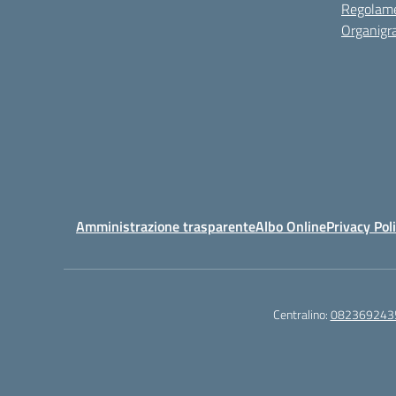
Regolame
Organig
Amministrazione trasparente
Albo Online
Privacy Pol
Centralino:
082369243