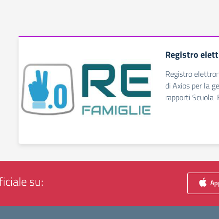
Registro elet
Registro elettro
di Axios per la g
rapporti Scuola-
iciale su:
App