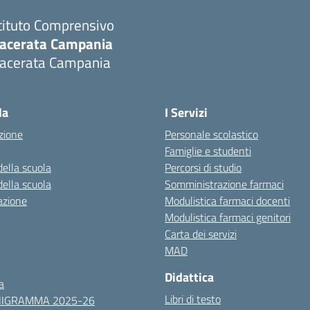
tituto Comprensivo
acerata Campania
acerata Campania
Visita la pagina iniziale della scuola
la
I Servizi
zione
Personale scolastico
Famiglie e studenti
della scuola
Percorsi di studio
della scuola
Somministrazione farmaci
azione
Modulistica farmaci docenti
Modulistica farmaci genitori
Carta dei servizi
MAD
Didattica
a
Libri di testo
NIGRAMMA 2025-26