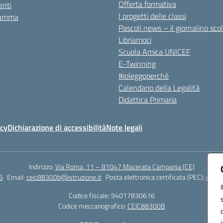
Offerta formativa
nti
I progetti delle classi
ramma
Pascoli news – il giornalino sco
Libriamoci
Scuola Amica UNICEF
E-Twinning
#ioleggoperchè
Calendario della Legalità
Didattica Primaria
icy
Dichiarazione di accessibilità
Note legali
Indirizzo:
Via Roma, 11 – 81047 Macerata Campania (CE)
5
Email:
ceic88300b@istruzione.it
Posta elettronica certificata (PEC):
ceic8
Codice fiscale: 94017830616
Codice meccanografico:
CEIC88300B