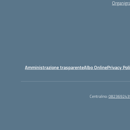
Organig
Amministrazione trasparente
Albo Online
Privacy Pol
Centralino:
082369243