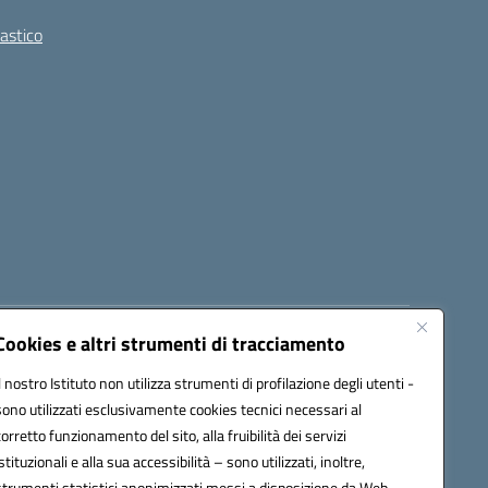
lastico
Cookies e altri strumenti di tracciamento
8300b@pec.istruzione.it
Il nostro Istituto non utilizza strumenti di profilazione degli utenti -
sono utilizzati esclusivamente cookies tecnici necessari al
corretto funzionamento del sito, alla fruibilità dei servizi
istituzionali e alla sua accessibilità – sono utilizzati, inoltre,
strumenti statistici anonimizzati messi a disposizione da Web