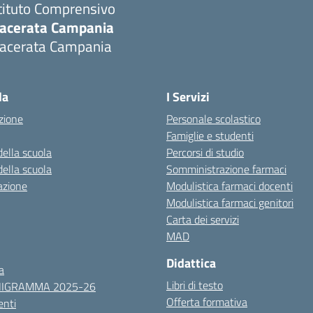
tituto Comprensivo
acerata Campania
acerata Campania
Visita la pagina iniziale della scuola
la
I Servizi
zione
Personale scolastico
Famiglie e studenti
della scuola
Percorsi di studio
della scuola
Somministrazione farmaci
azione
Modulistica farmaci docenti
Modulistica farmaci genitori
Carta dei servizi
MAD
Didattica
a
Libri di testo
NIGRAMMA 2025-26
Offerta formativa
nti