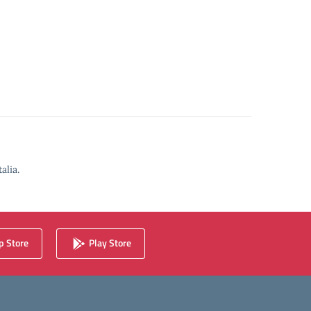
alia.
 Store
Play Store