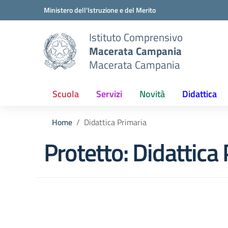
Vai ai contenuti
Vai al menu di navigazione
Vai al footer
Ministero dell'Istruzione e del Merito
Istituto Comprensivo
Macerata Campania
Macerata Campania
Scuola
Servizi
Novità
Didattica
Home
Didattica Primaria
Protetto: Didattica