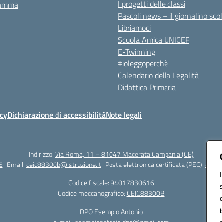
I progetti delle classi
ramma
Pascoli news – il giornalino sco
Libriamoci
Scuola Amica UNICEF
E-Twinning
#ioleggoperchè
Calendario della Legalità
Didattica Primaria
icy
Dichiarazione di accessibilità
Note legali
Indirizzo:
Via Roma, 11 – 81047 Macerata Campania (CE)
5
Email:
ceic88300b@istruzione.it
Posta elettronica certificata (PEC):
ceic8
Codice fiscale: 94017830616
Codice meccanografico:
CEIC88300B
DPO Esempio Antonio
e-mail: esempioantonio.dpo@gmail.com