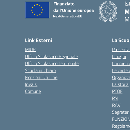
Is
M
M
— 
Link Esterni
La Scuo
MIUR
Presenta
Ufficio Scolastico Regionale
I luoghi
Ufficio Scolastico Territoriale
I numeri 
Scuola in Chiaro
Le carte 
Iscrizioni On Line
Organizz
Invalsi
La storia
Comune
PTOF
PAI
RAV
Segreteri
FUNZIO
Regolame