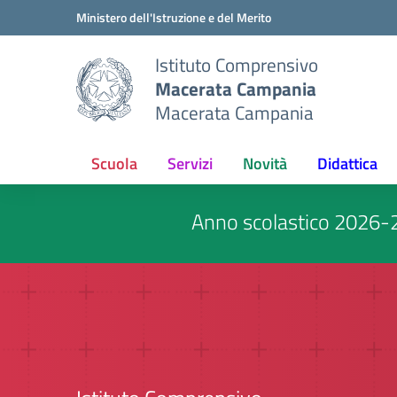
Vai ai contenuti
Vai al menu di navigazione
Vai al footer
Ministero dell'Istruzione e del Merito
Istituto Comprensivo
Macerata Campania
Macerata Campania
Scuola
Servizi
Novità
Didattica
Anno scolastico 2026-