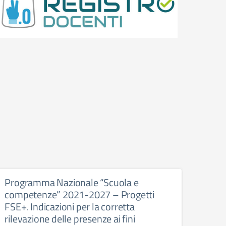
Programma Nazionale “Scuola e
Anno
competenze” 2021-2027 – Progetti
adat
FSE+. Indicazioni per la corretta
dell
rilevazione delle presenze ai fini
Anno s