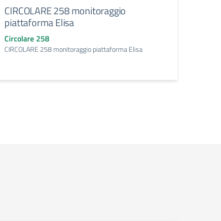
CIRCOLARE 258 monitoraggio
Prote
piattaforma Elisa
25 g
Circolare 258
Circo
CIRCOLARE 258 monitoraggio piattaforma Elisa
Circola
integr