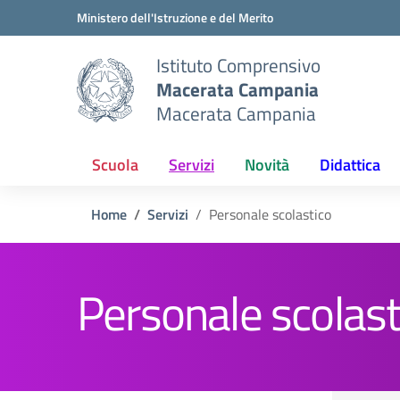
Vai ai contenuti
Vai al menu di navigazione
Vai al footer
Ministero dell'Istruzione e del Merito
Istituto Comprensivo
Macerata Campania
Macerata Campania
Scuola
Servizi
Novità
Didattica
Home
Servizi
Personale scolastico
Personale scolast