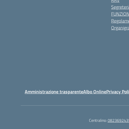
RAV
Segreteri
FUNZIO
Regolame
Organig
Amministrazione trasparente
Albo Online
Privacy Pol
Centralino:
082369243