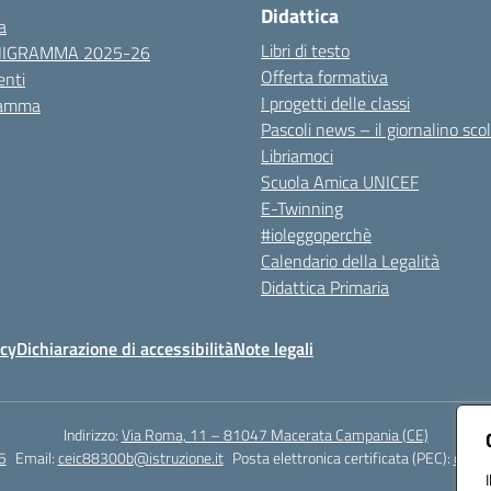
Didattica
a
Libri di testo
NIGRAMMA 2025-26
Offerta formativa
nti
I progetti delle classi
ramma
Pascoli news – il giornalino sco
Libriamoci
Scuola Amica UNICEF
E-Twinning
#ioleggoperchè
Calendario della Legalità
Didattica Primaria
icy
Dichiarazione di accessibilità
Note legali
Indirizzo:
Via Roma, 11 – 81047 Macerata Campania (CE)
5
Email:
ceic88300b@istruzione.it
Posta elettronica certificata (PEC):
ceic8