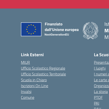
Is
M
M
— 
Link Esterni
La Scuo
MIUR
Presenta
Ufficio Scolastico Regionale
I luoghi
Ufficio Scolastico Territoriale
I numeri 
Scuola in Chiaro
Le carte 
Iscrizioni On Line
Organizz
Invalsi
La storia
Comune
PTOF
PAI