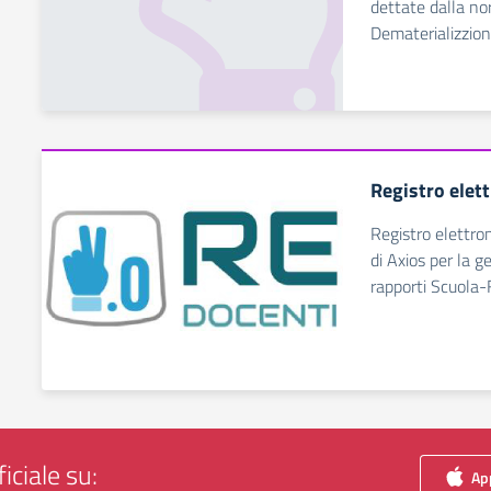
dettate dalla no
Dematerializzio
Registro elet
Registro elettro
di Axios per la g
rapporti Scuola-
iciale su:
App