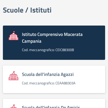
Scuole / Istituti
elenco degli organi
Istituto Comprensivo Macerata
Campania
Cod. meccanografico: CEIC88300B
Scuola dell'infanzia Agazzi
Cod. meccanografico: CEAA88303A
Scuola dell'infanzia De Amicis