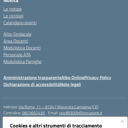
Novità
Le notizie
Le circolari
Calendario eventi
Albo Sindacale
Area Docenti
Modulistica Docenti
Personale ATA
Modulistica Famiglie
Amministrazione trasparente
Albo Online
Privacy Policy
Dichiarazione di accessibilità
Note legali
Indirizzo:
Via Roma, 11 – 81047 Macerata Campania (CE)
Centralino:
0823692435
Email:
ceic88300b@istruzione.it
Posta elettronica certificata (PEC):
ceic88300b@pec.istruzione.it
Cookies e altri strumenti di tracciamento