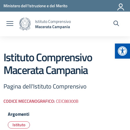
Vai ai contenuti
Vai al menu di navigazione
Vai al footer
Ministero dell'Istruzione e del Merito
Istituto Comprensivo
Macerata Campania
Apr
Istituto Comprensivo
Macerata Campania
Pagina dell'Istituto Comprensivo
CODICE MECCANOGRAFICO:
CEIC88300B
Argomenti
Istituto