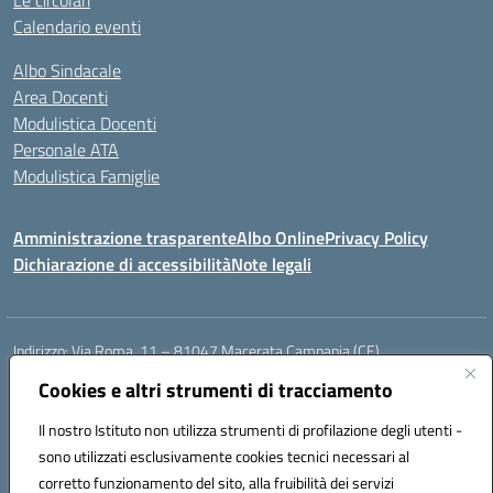
Le circolari
Calendario eventi
Albo Sindacale
Area Docenti
Modulistica Docenti
Personale ATA
Modulistica Famiglie
Amministrazione trasparente
Albo Online
Privacy Policy
Dichiarazione di accessibilità
Note legali
Indirizzo:
Via Roma, 11 – 81047 Macerata Campania (CE)
Centralino:
0823692435
Email:
ceic88300b@istruzione.it
Cookies e altri strumenti di tracciamento
Posta elettronica certificata (PEC):
ceic88300b@pec.istruzione.it
Il nostro Istituto non utilizza strumenti di profilazione degli utenti -
Codice fiscale: 94017830616
sono utilizzati esclusivamente cookies tecnici necessari al
Codice meccanografico:
CEIC88300B
corretto funzionamento del sito, alla fruibilità dei servizi