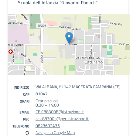
Scuola dell'Infanzia "Giovanni Paolo II"
VIA ALBANA, 81047 MACERATA CAMPANIA (CE)
INDIRIZZO
81047
CAP
Orario scuola:
ORARI
8:30 – 14:00
CEIC88300B@istruzione.it
EMAIL
ceic88300b@pec.istruzione.it
PEC
0823692435
TELEFONO
Naviga su Google Map