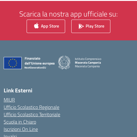
Scarica la nostra app ufficiale su:
App Store
Play Store
Istituto Comprensivo
Macerata Campania
Macerata Campania
— Visita la pagina iniziale della scuola
Link Esterni
MIUR
Ufficio Scolastico Regionale
Ufficio Scolastico Territoriale
Scuola in Chiaro
Iscrizioni On Line
Invalsi