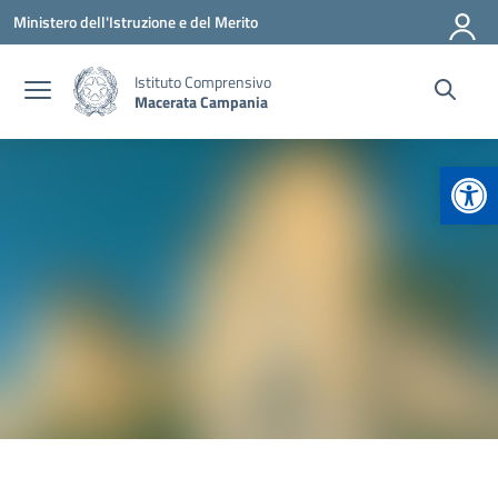
Vai ai contenuti
Vai al menu di navigazione
Vai al footer
Ministero dell'Istruzione e del Merito
Istituto Comprensivo
Macerata Campania
Apr