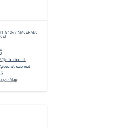
 11, 81047 MACERATA
CE)
a:
00
@istruzione.it
pec.istruzione.it
35
Google Map