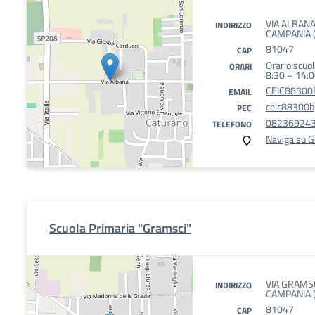
VIA ALBAN
INDIRIZZO
CAMPANIA (
81047
CAP
Orario scuol
ORARI
8:30 – 14:
CEIC88300B
EMAIL
ceic88300b@
PEC
08236924
TELEFONO
Naviga su 
Scuola Primaria "Gramsci"
VIA GRAMS
INDIRIZZO
CAMPANIA (
81047
CAP