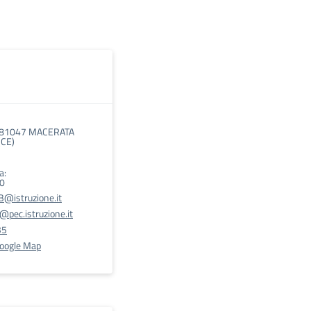
, 81047 MACERATA
CE)
a:
00
@istruzione.it
pec.istruzione.it
35
Google Map