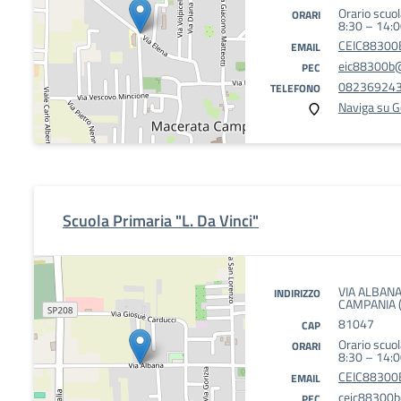
Orario scuol
ORARI
8:30 – 14:
CEIC88300B
EMAIL
eic88300b@p
PEC
08236924
TELEFONO
Naviga su 
Scuola Primaria "L. Da Vinci"
VIA ALBAN
INDIRIZZO
CAMPANIA (
81047
CAP
Orario scuol
ORARI
8:30 – 14:
CEIC88300B
EMAIL
ceic88300b@
PEC