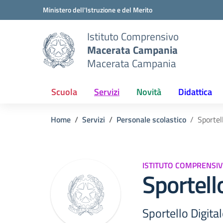
Vai ai contenuti
Vai al menu di navigazione
Vai al footer
Ministero dell'Istruzione e del Merito
Istituto Comprensivo
Macerata Campania
Macerata Campania
Scuola
Servizi
Novità
Didattica
Home
Servizi
Personale scolastico
Sportel
ISTITUTO COMPRENSI
Sportell
Sportello Digital