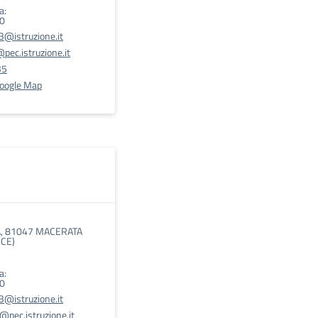
a:
00
@istruzione.it
ec.istruzione.it
35
Google Map
A, 81047 MACERATA
CE)
a:
00
@istruzione.it
pec.istruzione.it