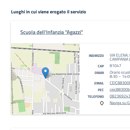
Luoghi in cui viene erogato il servizio
Scuola dell'Infanzia "Agazzi"
VIA ELENA
INDIRIZZO
CAMPANIA (
81047
CAP
Orario scuol
ORARI
8:30 – 14:
CEIC88300B
EMAIL
ceic88300b@
PEC
08236924
TELEFONO
Naviga su 