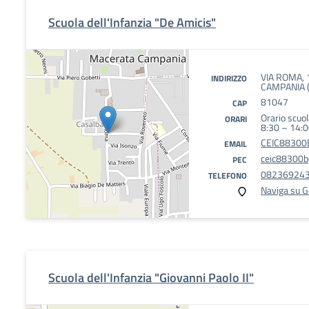
Scuola dell'Infanzia "De Amicis"
VIA ROMA,
INDIRIZZO
CAMPANIA (
81047
CAP
Orario scuol
ORARI
8:30 – 14:
CEIC88300B
EMAIL
ceic88300b@
PEC
08236924
TELEFONO
Naviga su 
Scuola dell'Infanzia "Giovanni Paolo II"