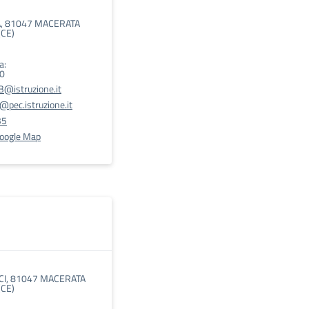
A, 81047 MACERATA
CE)
a:
00
@istruzione.it
pec.istruzione.it
35
Google Map
CI, 81047 MACERATA
CE)