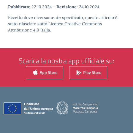
Pubblicato:
22.10.2024
-
Revisione:
24.10.2024
Eccetto dove diversamente specificato, questo articolo è
stato rilasciato sotto Licenza Creative Commons
Attribuzione 4.0 Italia.
Scarica la nostra app ufficiale su:
App Store
Play Store
Istituto Comprensivo
Macerata Campania
Macerata Campania
— Visita la pagina iniziale della scuola