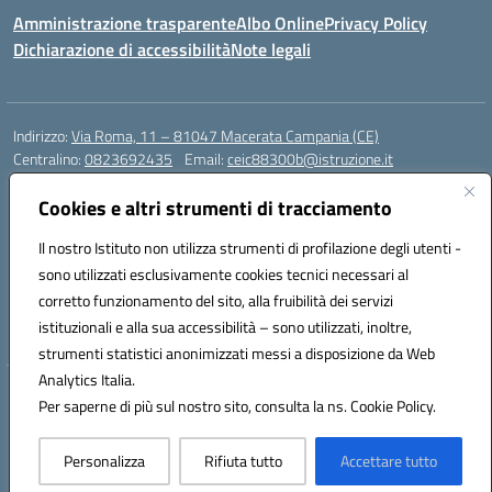
Amministrazione trasparente
Albo Online
Privacy Policy
Dichiarazione di accessibilità
Note legali
Indirizzo:
Via Roma, 11 – 81047 Macerata Campania (CE)
Centralino:
0823692435
Email:
ceic88300b@istruzione.it
Posta elettronica certificata (PEC):
ceic88300b@pec.istruzione.it
Cookies e altri strumenti di tracciamento
Codice fiscale: 94017830616
Codice meccanografico:
CEIC88300B
Il nostro Istituto non utilizza strumenti di profilazione degli utenti -
sono utilizzati esclusivamente cookies tecnici necessari al
DPO Esempio Antonio
corretto funzionamento del sito, alla fruibilità dei servizi
e-mail: esempioantonio.dpo@gmail.com
istituzionali e alla sua accessibilità – sono utilizzati, inoltre,
Pec: esempioantonio@pec.it
strumenti statistici anonimizzati messi a disposizione da Web
Analytics Italia.
Hosting & Powered by 3D Solution S.r.l.
Per saperne di più sul nostro sito, consulta la ns. Cookie Policy.
Concept & Design by Designers Italia
Personalizza
Rifiuta tutto
Accettare tutto