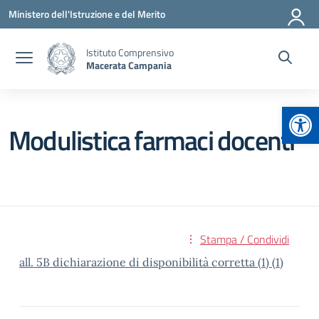
Vai ai contenuti
Vai al menu di navigazione
Vai al footer
Ministero dell'Istruzione e del Merito
Istituto Comprensivo
Macerata Campania
Apr
Modulistica farmaci docenti
Stampa / Condividi
all. 5B dichiarazione di disponibilità corretta (1) (1)