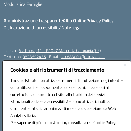
Modulistica Famiglie
Amministrazione trasparente
Albo Online
Privacy Policy
Dichiarazione di accessibilità
Note legali
Indirizzo:
Via Roma, 11 – 81047 Macerata Campania (CE)
Centralino:
0823692435
Email:
ceic88300b@istruzione.it
Posta elettronica certificata (PEC):
ceic88300b@pec.istruzione.it
Cookies e altri strumenti di tracciamento
Codice fiscale: 94017830616
Codice meccanografico:
CEIC88300B
Il nostro Istituto non utilizza strumenti di profilazione degli utenti -
sono utilizzati esclusivamente cookies tecnici necessari al
DPO Esempio Antonio
corretto funzionamento del sito, alla fruibilità dei servizi
e-mail: esempioantonio.dpo@gmail.com
istituzionali e alla sua accessibilità – sono utilizzati, inoltre,
Pec: esempioantonio@pec.it
strumenti statistici anonimizzati messi a disposizione da Web
Analytics Italia.
Hosting & Powered by 3D Solution S.r.l.
Per saperne di più sul nostro sito, consulta la ns. Cookie Policy.
Concept & Design by Designers Italia