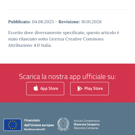
Pubblicato:
04.08.2025
-
Revisione:
10.01.2026
Eccetto dove diversamente specificato, questo articolo è
stato rilasciato sotto Licenza Creative Commons
Attribuzione 4.0 Italia.
Scarica la nostra app ufficiale su:
App Store
Play Store
Istituto Comprensivo
Macerata Campania
Macerata Campania
— Visita la pagina iniziale della scuola