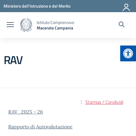
Vai ai contenuti
Vai al menu di navigazione
Vai al footer
Ministero dell'Istruzione e del Merito
Istituto Comprensivo
Macerata Campania
Apr
RAV
Stampa / Condividi
RAV_2025 – 26
Rapporto di Autovalutazione