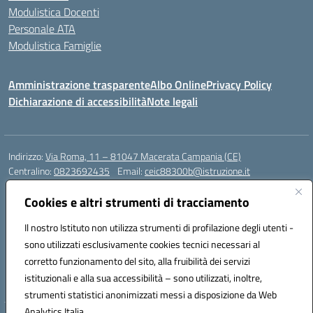
Modulistica Docenti
Personale ATA
Modulistica Famiglie
Amministrazione trasparente
Albo Online
Privacy Policy
Dichiarazione di accessibilità
Note legali
Indirizzo:
Via Roma, 11 – 81047 Macerata Campania (CE)
Centralino:
0823692435
Email:
ceic88300b@istruzione.it
Posta elettronica certificata (PEC):
ceic88300b@pec.istruzione.it
Cookies e altri strumenti di tracciamento
Codice fiscale: 94017830616
Codice meccanografico:
CEIC88300B
Il nostro Istituto non utilizza strumenti di profilazione degli utenti -
sono utilizzati esclusivamente cookies tecnici necessari al
DPO Esempio Antonio
corretto funzionamento del sito, alla fruibilità dei servizi
e-mail: esempioantonio.dpo@gmail.com
istituzionali e alla sua accessibilità – sono utilizzati, inoltre,
Pec: esempioantonio@pec.it
strumenti statistici anonimizzati messi a disposizione da Web
Analytics Italia.