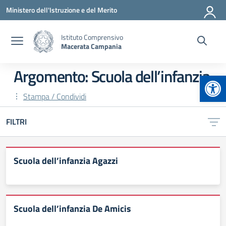
Vai ai contenuti
Vai al menu di navigazione
Vai al footer
Ministero dell'Istruzione e del Merito
Istituto Comprensivo
Macerata Campania
Argomento: Scuola dell’infanzia
Apr
Stampa / Condividi
FILTRI
Scuola dell’infanzia Agazzi
Scuola dell’infanzia De Amicis