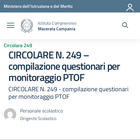
Vai ai contenuti
Vai al menu di navigazione
Vai al footer
Ministero dell'Istruzione e del Merito
Istituto Comprensivo
Macerata Campania
Circolare 249
CIRCOLARE N. 249 –
compilazione questionari per
monitoraggio PTOF
CIRCOLARE N. 249 - compilazione questionari
per monitoraggio PTOF
Personale scolastico
Dirigente Scolastico