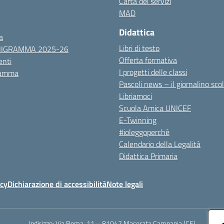
Carta dei servizi
MAD
Didattica
a
Libri di testo
NIGRAMMA 2025-26
Offerta formativa
nti
I progetti delle classi
ramma
Pascoli news – il giornalino sco
Libriamoci
Scuola Amica UNICEF
E-Twinning
#ioleggoperchè
Calendario della Legalità
Didattica Primaria
icy
Dichiarazione di accessibilità
Note legali
Indirizzo:
Via Roma, 11 – 81047 Macerata Campania (CE)