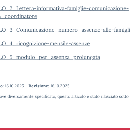
_2_Lettera-informativa-famiglie-comunicazione-
e_coordinatore
_3_Comunicazione_numero_assenze-alle-famigl
_4_ricognizione-mensile-assenze
O_5_modulo_per_assenza_prolungata
o:
16.10.2025
-
Revisione:
16.10.2025
ove diversamente specificato, questo articolo è stato rilasciato sott