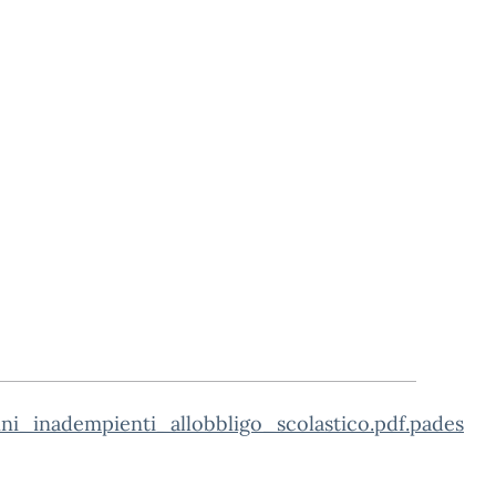
i_inadempienti_allobbligo_scolastico.pdf.pades