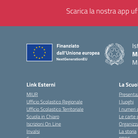
Scarica la nostra app uff
Is
M
M
— 
Link Esterni
La Scuo
MIUR
Presenta
Ufficio Scolastico Regionale
I luoghi
Ufficio Scolastico Territoriale
I numeri 
Scuola in Chiaro
Le carte 
Iscrizioni On Line
Organizz
Invalsi
La storia