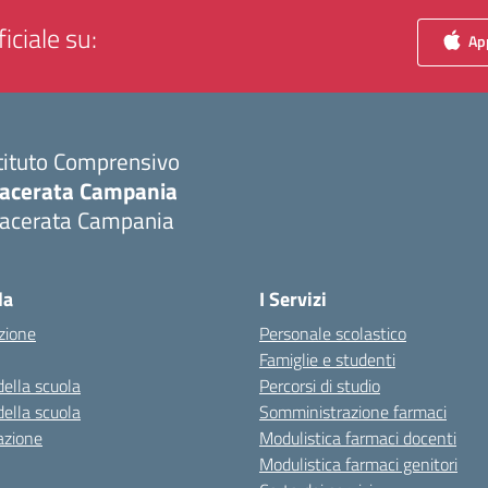
iciale su:
App
tituto Comprensivo
acerata Campania
acerata Campania
Visita la pagina iniziale della scuola
la
I Servizi
zione
Personale scolastico
Famiglie e studenti
della scuola
Percorsi di studio
della scuola
Somministrazione farmaci
azione
Modulistica farmaci docenti
Modulistica farmaci genitori