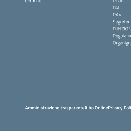
Comune
PTOF
PAI
RAV
Segreteri
FUNZIO
Regolame
Organig
Amministrazione trasparente
Albo Online
Privacy Pol