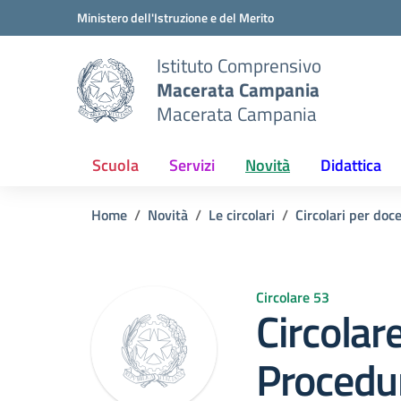
Vai ai contenuti
Vai al menu di navigazione
Vai al footer
Ministero dell'Istruzione e del Merito
Istituto Comprensivo
Macerata Campania
Macerata Campania
Scuola
Servizi
Novità
Didattica
Home
Novità
Le circolari
Circolari per doc
Circolare 53
Circolar
Procedur