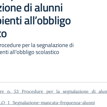
ione di alunni
enti all’obbligo
co
Procedure per la segnalazione di
nti all’obbligo scolastico
are_n._53_Procedure_per_la_segnalazione_di_alunn
_1_Segnalazione-mancata-frequenza-alunni