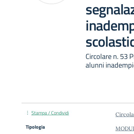
segnalaz
inadempi
scolasti
Circolare n. 53 
alunni inadempie
Stampa / Condividi
Circol
Tipologia
MODULO