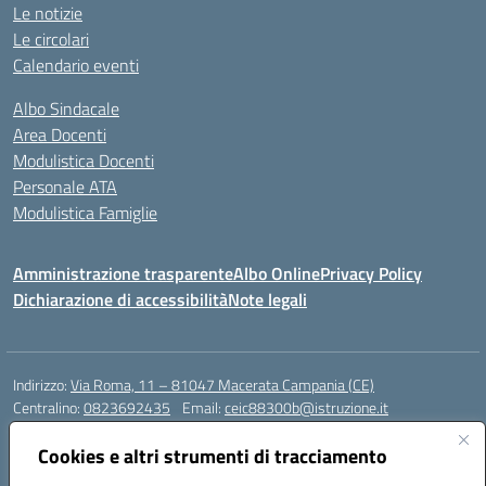
Le notizie
Le circolari
Calendario eventi
Albo Sindacale
Area Docenti
Modulistica Docenti
Personale ATA
Modulistica Famiglie
Amministrazione trasparente
Albo Online
Privacy Policy
Dichiarazione di accessibilità
Note legali
Indirizzo:
Via Roma, 11 – 81047 Macerata Campania (CE)
Centralino:
0823692435
Email:
ceic88300b@istruzione.it
Posta elettronica certificata (PEC):
ceic88300b@pec.istruzione.it
Cookies e altri strumenti di tracciamento
Codice fiscale: 94017830616