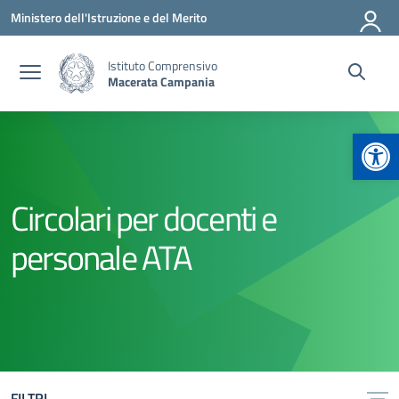
Vai ai contenuti
Vai al menu di navigazione
Vai al footer
Ministero dell'Istruzione e del Merito
Istituto Comprensivo
Macerata Campania
Apr
Circolari per docenti e
personale ATA
FILTRI