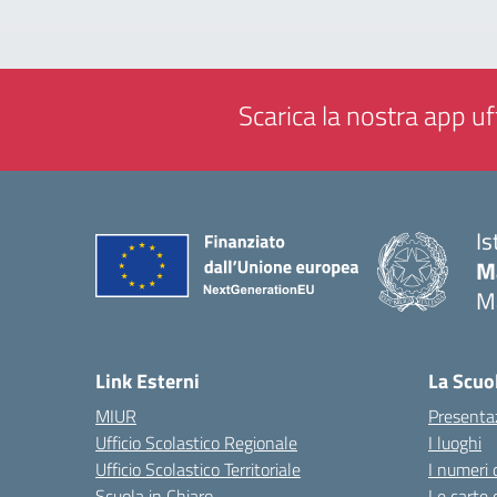
Scarica la nostra app uff
Is
M
M
— 
Link Esterni
La Scuo
MIUR
Presenta
Ufficio Scolastico Regionale
I luoghi
Ufficio Scolastico Territoriale
I numeri 
Scuola in Chiaro
Le carte 