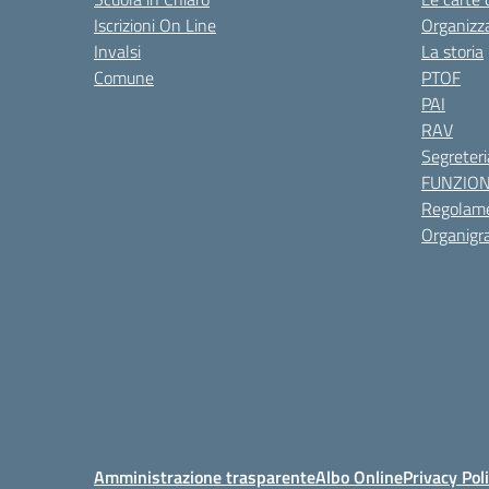
Iscrizioni On Line
Organizz
Invalsi
La storia
Comune
PTOF
PAI
RAV
Segreteri
FUNZIO
Regolame
Organig
Amministrazione trasparente
Albo Online
Privacy Pol