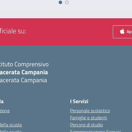
iciale su:
App
tituto Comprensivo
acerata Campania
acerata Campania
Visita la pagina iniziale della scuola
la
I Servizi
zione
Personale scolastico
Famiglie e studenti
della scuola
Percorsi di studio
della scuola
Somministrazione farmaci