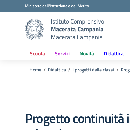
Vai ai contenuti
Vai al menu di navigazione
Vai al footer
Ministero dell'Istruzione e del Merito
Istituto Comprensivo
Macerata Campania
Macerata Campania
Scuola
Servizi
Novità
Didattica
Home
Didattica
I progetti delle classi
Prog
Progetto continuità 