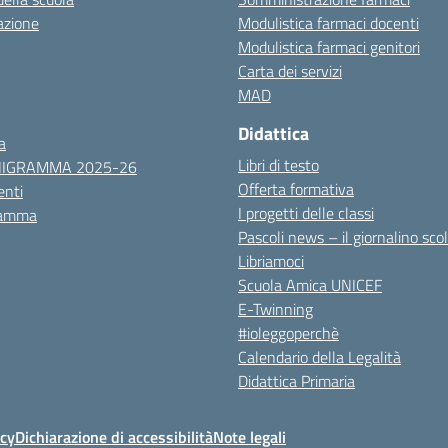
azione
Modulistica farmaci docenti
Modulistica farmaci genitori
Carta dei servizi
MAD
Didattica
a
Libri di testo
NIGRAMMA 2025-26
Offerta formativa
nti
I progetti delle classi
ramma
Pascoli news – il giornalino sco
Libriamoci
Scuola Amica UNICEF
E-Twinning
#ioleggoperchè
Calendario della Legalità
Didattica Primaria
icy
Dichiarazione di accessibilità
Note legali