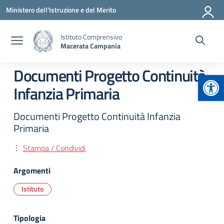
Vai ai contenuti
Vai al menu di navigazione
Vai al footer
Ministero dell'Istruzione e del Merito
Istituto Comprensivo
Macerata Campania
Documenti Progetto Continuità
Apr
Infanzia Primaria
Documenti Progetto Continuità Infanzia
Primaria
Stampa / Condividi
Argomenti
Istituto
Tipologia