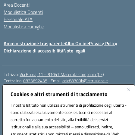
Area Docenti
Modulistica Docenti
Personale ATA
Modulistica Famiglie
Amministrazione trasparente
Albo Online
Privacy Policy
Dichiarazione di accessibilità
Note legali
Indirizzo:
Via Roma, 11 – 81047 Macerata Campania (CE)
Centralino:
0823692435
Email:
ceic88300b@istruzione.it
Posta elettronica certificata (PEC):
ceic88300b@pec.istruzione.it
Cookies e altri strumenti di tracciamento
Codice fiscale: 94017830616
Codice meccanografico:
CEIC88300B
Il nostro Istituto non utilizza strumenti di profilazione degli utenti -
sono utilizzati esclusivamente cookies tecnici necessari al
DPO Esempio Antonio
corretto funzionamento del sito, alla fruibilità dei servizi
e-mail: esempioantonio.dpo@gmail.com
istituzionali e alla sua accessibilità – sono utilizzati, inoltre,
Pec: esempioantonio@pec.it
strumenti statistici anonimizzati messi a disposizione da Web