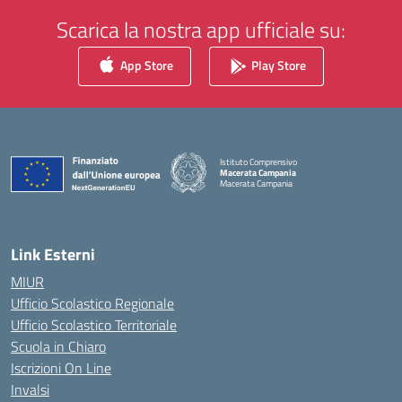
Scarica la nostra app ufficiale su:
App Store
Play Store
Istituto Comprensivo
Macerata Campania
Macerata Campania
— Visita la pagina iniziale della scuola
Link Esterni
MIUR
Ufficio Scolastico Regionale
Ufficio Scolastico Territoriale
Scuola in Chiaro
Iscrizioni On Line
Invalsi