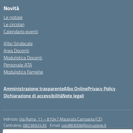
Novità
Le notizie
Le circolari
Calendario eventi
Albo Sindacale
Area Docenti
Modulistica Docenti
Personale ATA
Modulistica Famiglie
Amministrazione trasparente
Albo Online
Privacy Policy
Dichiarazione di accessibilità
Note legali
Indirizzo:
Via Roma, 11 – 81047 Macerata Campania (CE)
Centralino:
0823692435
Email:
ceic88300b@istruzione.it
Posta elettronica certificata (PEC):
ceic88300b@pec.istruzione.it