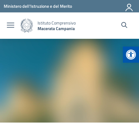
Vai ai contenuti
Vai al menu di navigazione
Vai al footer
Ministero dell'Istruzione e del Merito
Istituto Comprensivo
Macerata Campania
Apr