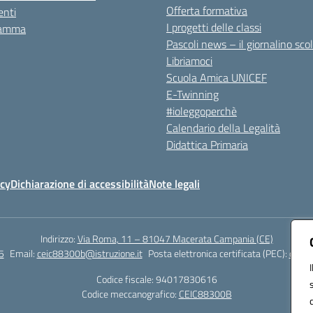
Offerta formativa
nti
I progetti delle classi
ramma
Pascoli news – il giornalino sco
Libriamoci
Scuola Amica UNICEF
E-Twinning
#ioleggoperchè
Calendario della Legalità
Didattica Primaria
icy
Dichiarazione di accessibilità
Note legali
Indirizzo:
Via Roma, 11 – 81047 Macerata Campania (CE)
5
Email:
ceic88300b@istruzione.it
Posta elettronica certificata (PEC):
ceic8
Codice fiscale: 94017830616
Codice meccanografico:
CEIC88300B