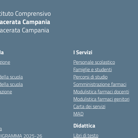
tituto Comprensivo
acerata Campania
acerata Campania
Visita la pagina iniziale della scuola
la
I Servizi
zione
Personale scolastico
Famiglie e studenti
della scuola
Percorsi di studio
della scuola
Somministrazione farmaci
azione
Modulistica farmaci docenti
Modulistica farmaci genitori
Carta dei servizi
MAD
Didattica
a
Libri di testo
NIGRAMMA 2025-26