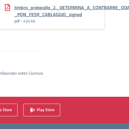
gned-
timbro_protocollo_2._DETERMINA_A_CONTRARRE_O
_PON_FESR_CABLAGGIO_signed
pdf - 424 kb
rilasciato sotto Licenza
 Store
Play Store