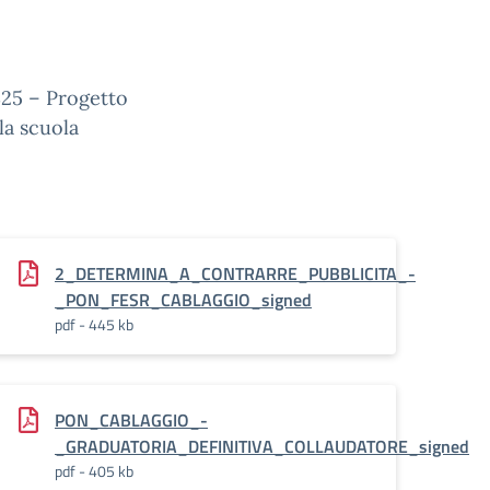
25 – Progetto
lla scuola
_CABLAGGIO_signed
2_DETERMINA_A_CONTRARRE_PUBBLICITA_-
_PON_FESR_CABLAGGIO_signed
pdf - 445 kb
TIVA_DIRETTA_-
PON_CABLAGGIO_-
_GRADUATORIA_DEFINITIVA_COLLAUDATORE_signed
pdf - 405 kb