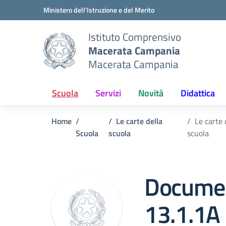
Vai ai contenuti
Vai al menu di navigazione
Vai al footer
Ministero dell'Istruzione e del Merito
Istituto Comprensivo
Macerata Campania
Macerata Campania
Scuola
Servizi
Novità
Didattica
Home
Le carte della
Le carte 
Scuola
scuola
scuola
Documen
13.1.1A