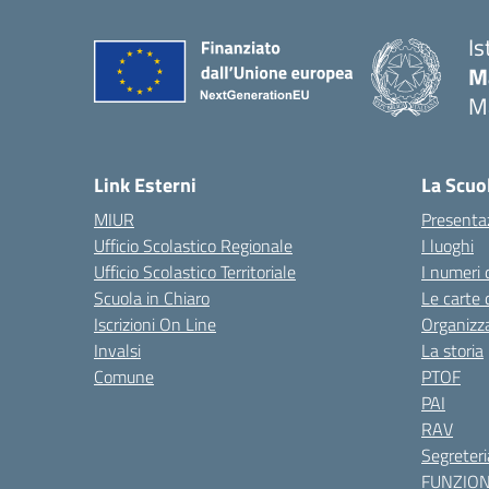
Is
M
M
— 
Link Esterni
La Scuo
MIUR
Presenta
Ufficio Scolastico Regionale
I luoghi
Ufficio Scolastico Territoriale
I numeri 
Scuola in Chiaro
Le carte 
Iscrizioni On Line
Organizz
Invalsi
La storia
Comune
PTOF
PAI
RAV
Segreteri
FUNZIO