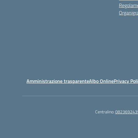
Regolame
Organig
Amministrazione trasparente
Albo Online
Privacy Pol
Centralino:
082369243