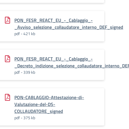
PON_FESR_REACT_EU_-_Cablaggio_-
ed
_Avviso_selezione_collaudatore_interno_DEF_signed
pdf - 421 kb
PON_FESR_REACT_EU_-_Cablaggio_-
ned
_Decreto_indizione_selezione_collaudatore_interno_D
pdf - 339 kb
PON-CABLAGGIO-Attestazione-di-
rno_DEF_ok_signed
Valutazione-del-DS-
COLLAUDATORE_signed
pdf - 375 kb