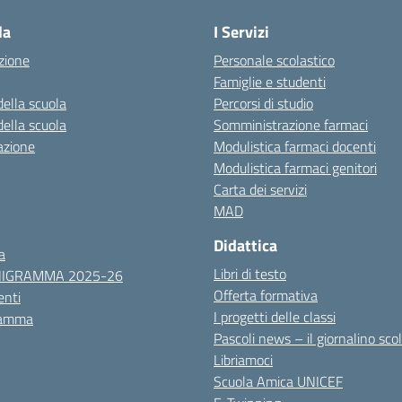
la
I Servizi
zione
Personale scolastico
Famiglie e studenti
della scuola
Percorsi di studio
della scuola
Somministrazione farmaci
azione
Modulistica farmaci docenti
Modulistica farmaci genitori
Carta dei servizi
MAD
Didattica
a
Libri di testo
NIGRAMMA 2025-26
Offerta formativa
nti
I progetti delle classi
ramma
Pascoli news – il giornalino sco
Libriamoci
Scuola Amica UNICEF