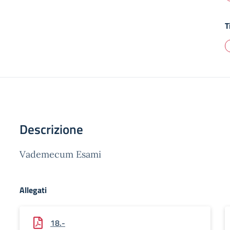
T
Descrizione
Vademecum Esami
Allegati
18.-