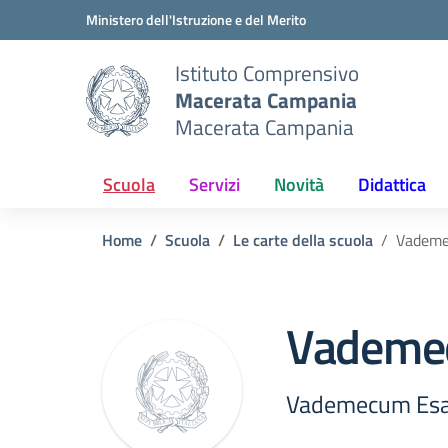
Vai ai contenuti
Vai al menu di navigazione
Vai al footer
Ministero dell'Istruzione e del Merito
Istituto Comprensivo
Macerata Campania
Macerata Campania
Scuola
Servizi
Novità
Didattica
Home
Scuola
Le carte della scuola
Vademe
Vademe
Vademecum Es