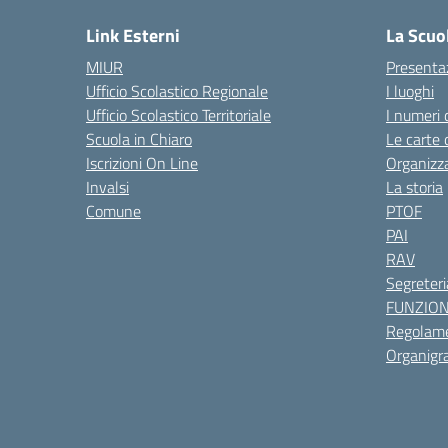
Link Esterni
La Scuo
MIUR
Presenta
Ufficio Scolastico Regionale
I luoghi
Ufficio Scolastico Territoriale
I numeri 
Scuola in Chiaro
Le carte 
Iscrizioni On Line
Organizz
Invalsi
La storia
Comune
PTOF
PAI
RAV
Segreteri
FUNZIO
Regolame
Organig