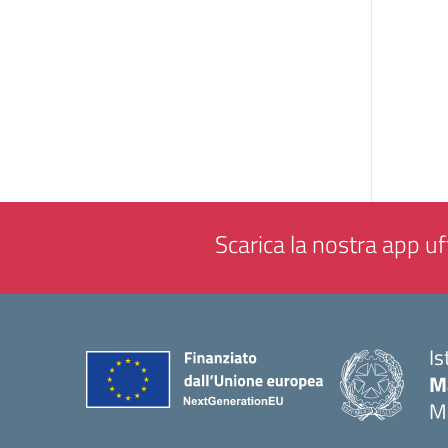
Scarica la nostra app uff
Is
M
M
— 