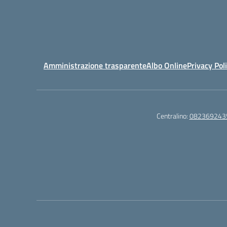
Amministrazione trasparente
Albo Online
Privacy Pol
Centralino:
082369243