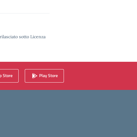
rilasciato sotto Licenza
 Store
Play Store