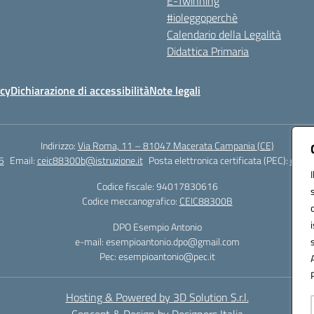
E-Twinning
#ioleggoperchè
Calendario della Legalità
Didattica Primaria
icy
Dichiarazione di accessibilità
Note legali
Indirizzo:
Via Roma, 11 – 81047 Macerata Campania (CE)
5
Email:
ceic88300b@istruzione.it
Posta elettronica certificata (PEC):
ceic8
Codice fiscale: 94017830616
Codice meccanografico:
CEIC88300B
DPO Esempio Antonio
e-mail: esempioantonio.dpo@gmail.com
Pec: esempioantonio@pec.it
Hosting & Powered by 3D Solution S.r.l.