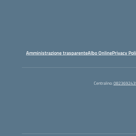
Amministrazione trasparente
Albo Online
Privacy Pol
Centralino:
082369243