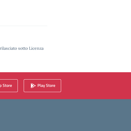
rilasciato sotto Licenza
 Store
Play Store