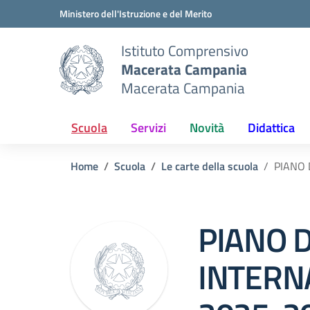
Vai ai contenuti
Vai al menu di navigazione
Vai al footer
Ministero dell'Istruzione e del Merito
Istituto Comprensivo
Macerata Campania
Macerata Campania
Scuola
Servizi
Novità
Didattica
Home
Scuola
Le carte della scuola
PIANO 
PIANO D
INTERN