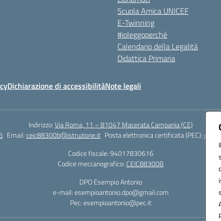
Scuola Amica UNICEF
E-Twinning
#ioleggoperchè
Calendario della Legalità
Didattica Primaria
icy
Dichiarazione di accessibilità
Note legali
Indirizzo:
Via Roma, 11 – 81047 Macerata Campania (CE)
5
Email:
ceic88300b@istruzione.it
Posta elettronica certificata (PEC):
ceic8
Codice fiscale: 94017830616
Codice meccanografico:
CEIC88300B
DPO Esempio Antonio
e-mail: esempioantonio.dpo@gmail.com
Pec: esempioantonio@pec.it