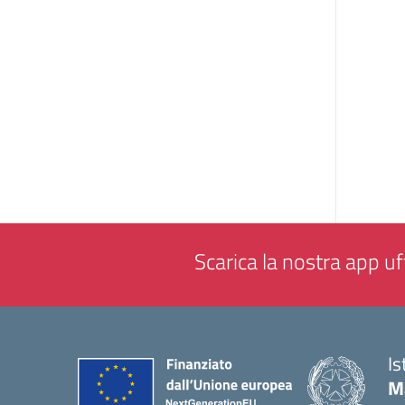
Scarica la nostra app uff
Is
M