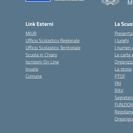
M
— 
Link Esterni
La Scuo
MIUR
Presenta
Ufficio Scolastico Regionale
I luoghi
Ufficio Scolastico Territoriale
I numeri 
Scuola in Chiaro
Le carte 
Iscrizioni On Line
Organizz
Invalsi
La storia
Comune
PTOF
PAI
RAV
Segreteri
FUNZIO
Regolame
Organig