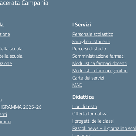
acerata Campania
Visita la pagina iniziale della scuola
la
I Servizi
zione
Personale scolastico
Famiglie e studenti
della scuola
Percorsi di studio
della scuola
Somministrazione farmaci
azione
Modulistica farmaci docenti
Modulistica farmaci genitori
Carta dei servizi
MAD
Didattica
a
Libri di testo
NIGRAMMA 2025-26
Offerta formativa
nti
I progetti delle classi
ramma
Pascoli news – il giornalino sco
Libriamoci