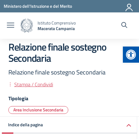
Vai ai contenuti
Vai al menu di navigazione
Vai al footer
Ministero dell'Istruzione e del Merito
Istituto Comprensivo
Macerata Campania
Relazione finale sostegno
Apr
Secondaria
Relazione finale sostegno Secondaria
Stampa / Condividi
Tipologia
Area Inclusione Secondaria
Indice della pagina