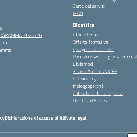
Carta dei servizi
MAD
Didattica
a
Libri di testo
NIGRAMMA 2025-26
Offerta formativa
nti
I progetti delle classi
ramma
Pascoli news – il giornalino sco
Libriamoci
Scuola Amica UNICEF
E-Twinning
#ioleggoperchè
Calendario della Legalità
Didattica Primaria
icy
Dichiarazione di accessibilità
Note legali