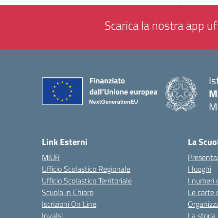
Scarica la nostra app uff
Is
M
M
— 
Link Esterni
La Scuo
MIUR
Presenta
Ufficio Scolastico Regionale
I luoghi
Ufficio Scolastico Territoriale
I numeri 
Scuola in Chiaro
Le carte 
Iscrizioni On Line
Organizz
Invalsi
La storia