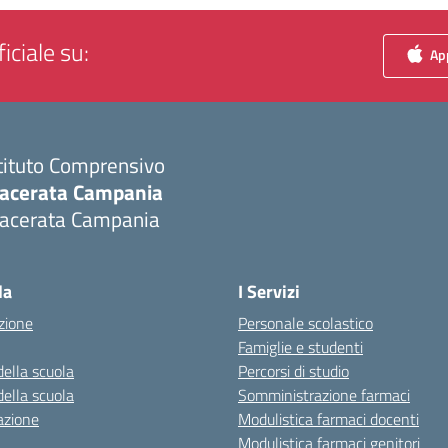
iciale su:
App
tituto Comprensivo
acerata Campania
acerata Campania
Visita la pagina iniziale della scuola
la
I Servizi
zione
Personale scolastico
Famiglie e studenti
della scuola
Percorsi di studio
della scuola
Somministrazione farmaci
azione
Modulistica farmaci docenti
Modulistica farmaci genitori