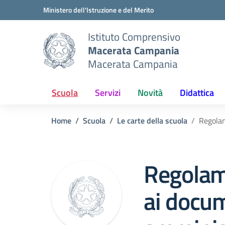
Vai ai contenuti
Vai al menu di navigazione
Vai al footer
Ministero dell'Istruzione e del Merito
Istituto Comprensivo
Macerata Campania
Macerata Campania
Scuola
Servizi
Novità
Didattica
Home
Scuola
Le carte della scuola
Regolam
Regolam
ai docu