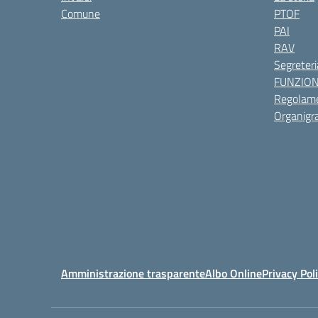
Comune
PTOF
PAI
RAV
Segreteri
FUNZIO
Regolame
Organig
Amministrazione trasparente
Albo Online
Privacy Pol