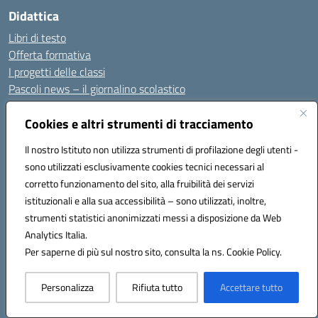
Didattica
Libri di testo
Offerta formativa
I progetti delle classi
Pascoli news – il giornalino scolastico
Libriamoci
Scuola Amica UNICEF
Cookies e altri strumenti di tracciamento
E-Twinning
Il nostro Istituto non utilizza strumenti di profilazione degli utenti -
#ioleggoperchè
sono utilizzati esclusivamente cookies tecnici necessari al
Calendario della Legalità
corretto funzionamento del sito, alla fruibilità dei servizi
Didattica Primaria
istituzionali e alla sua accessibilità – sono utilizzati, inoltre,
Novità
strumenti statistici anonimizzati messi a disposizione da Web
Analytics Italia.
Le notizie
Per saperne di più sul nostro sito, consulta la ns. Cookie Policy.
Le circolari
Calendario eventi
Personalizza
Rifiuta tutto
Accettare tutto
Albo Sindacale