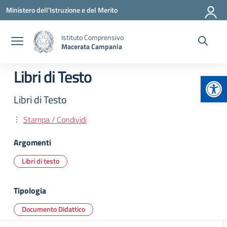
Vai ai contenuti
Vai al menu di navigazione
Vai al footer
Ministero dell'Istruzione e del Merito
Istituto Comprensivo
Macerata Campania
Libri di Testo
Apr
Libri di Testo
Stampa / Condividi
Argomenti
Libri di testo
Tipologia
Documento Didattico