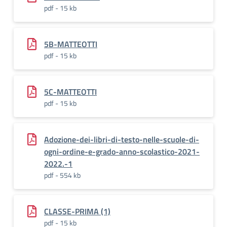
pdf - 15 kb
5B-MATTEOTTI
pdf - 15 kb
5C-MATTEOTTI
pdf - 15 kb
Adozione-dei-libri-di-testo-nelle-scuole-di-
ogni-ordine-e-grado-anno-scolastico-2021-
2022.-1
pdf - 554 kb
CLASSE-PRIMA (1)
pdf - 15 kb