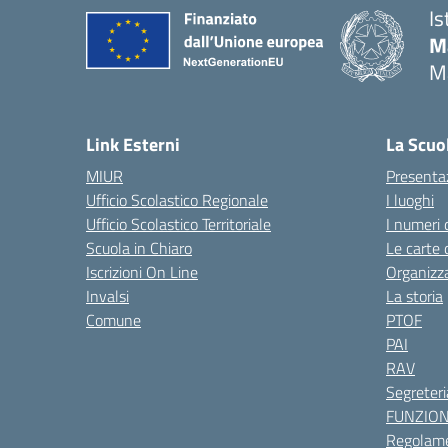
Is
M
M
— 
Link Esterni
La Scuo
MIUR
Presenta
Ufficio Scolastico Regionale
I luoghi
Ufficio Scolastico Territoriale
I numeri 
Scuola in Chiaro
Le carte 
Iscrizioni On Line
Organizz
Invalsi
La storia
Comune
PTOF
PAI
RAV
Segreteri
FUNZIO
Regolame