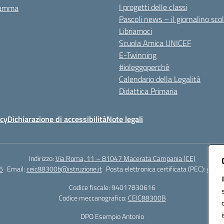
I progetti delle classi
ramma
Pascoli news – il giornalino sco
Libriamoci
Scuola Amica UNICEF
E-Twinning
#ioleggoperchè
Calendario della Legalità
Didattica Primaria
icy
Dichiarazione di accessibilità
Note legali
Indirizzo:
Via Roma, 11 – 81047 Macerata Campania (CE)
5
Email:
ceic88300b@istruzione.it
Posta elettronica certificata (PEC):
ceic8
Codice fiscale: 94017830616
Codice meccanografico:
CEIC88300B
DPO Esempio Antonio