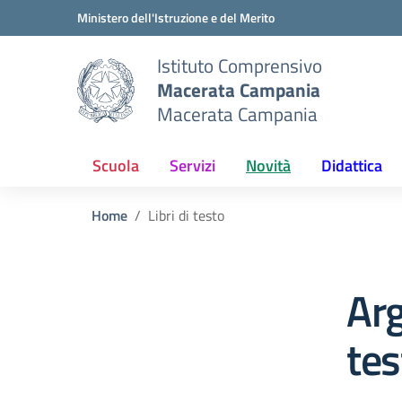
Vai ai contenuti
Vai al menu di navigazione
Vai al footer
Ministero dell'Istruzione e del Merito
Istituto Comprensivo
Macerata Campania
Macerata Campania
Scuola
Servizi
Novità
Didattica
Home
Libri di testo
Arg
tes