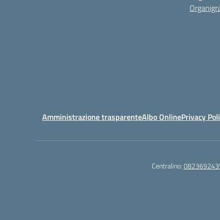
Organig
Amministrazione trasparente
Albo Online
Privacy Pol
Centralino:
082369243