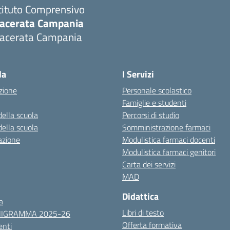
tituto Comprensivo
acerata Campania
acerata Campania
Visita la pagina iniziale della scuola
la
I Servizi
zione
Personale scolastico
Famiglie e studenti
della scuola
Percorsi di studio
della scuola
Somministrazione farmaci
azione
Modulistica farmaci docenti
Modulistica farmaci genitori
Carta dei servizi
MAD
Didattica
a
Libri di testo
NIGRAMMA 2025-26
Offerta formativa
nti