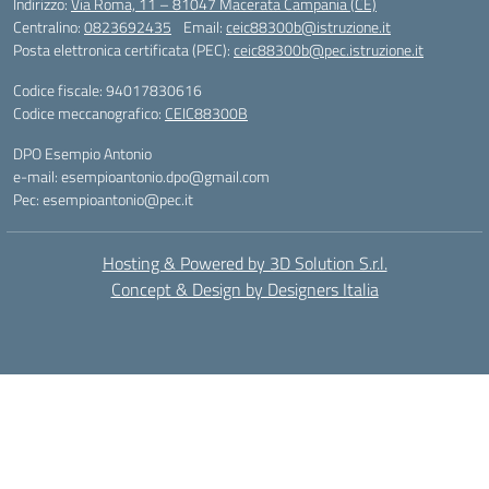
Indirizzo:
Via Roma, 11 – 81047 Macerata Campania (CE)
Centralino:
0823692435
Email:
ceic88300b@istruzione.it
Posta elettronica certificata (PEC):
ceic88300b@pec.istruzione.it
Codice fiscale: 94017830616
Codice meccanografico:
CEIC88300B
DPO Esempio Antonio
e-mail: esempioantonio.dpo@gmail.com
Pec: esempioantonio@pec.it
Hosting & Powered by 3D Solution S.r.l.
Concept & Design by Designers Italia