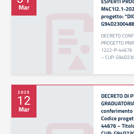
ESPERTI PROG
Mar
M4C1I2.1-202
progetto: “DI
G94D230048
DECRETO CONF
PROGETTO PNRR
1222-P-44676 – 
– CUP: G94D23
2025
DECRETO DI 
12
GRADUATORIA 
Mar
conferimento 
Codice proge
44676 – Titol
CUP: G94D23