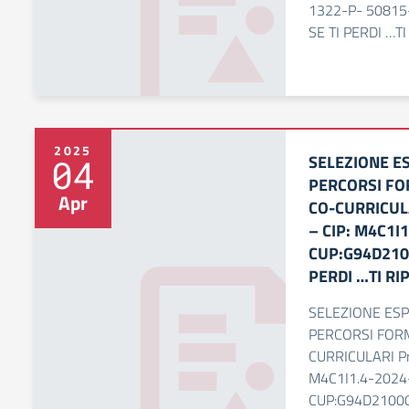
1322-P- 50815-
SE TI PERDI …T
2025
SELEZIONE ES
04
PERCORSI FO
Apr
CO-CURRICUL
– CIP: M4C1I
CUP:G94D2100
PERDI …TI R
SELEZIONE ESP
PERCORSI FORM
CURRICULARI Pr
M4C1I1.4-2024
CUP:G94D2100