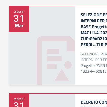
2025
SELEZIONE P
31
INTERNI PER
Mar
BASE Progett
M4C1I1.4-202
CUP:G94D2100
PERDI …TI R
SELEZIONE PE
INTERNI PER P
Progetto PNRR 
1322-P- 50815
2025
DECRETO CON
31