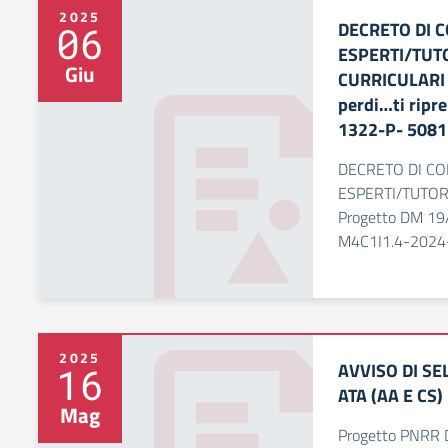
2025
DECRETO DI 
06
ESPERTI/TUT
Giu
CURRICULARI 
perdi…ti ripr
1322-P- 508
DECRETO DI C
ESPERTI/TUTO
Progetto DM 19/2
M4C1I1.4-2024
2025
AVVISO DI S
16
ATA (AA E CS)
Mag
Progetto PNRR 