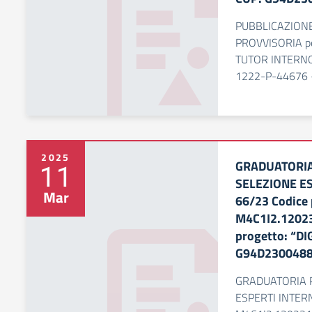
PUBBLICAZION
PROVVISORIA per 
TUTOR INTERNO 
1222-P-44676 -
2025
GRADUATORIA
11
SELEZIONE E
Mar
66/23 Codice 
M4C1I2.12023
progetto: “DI
G94D230048
GRADUATORIA 
ESPERTI INTERN