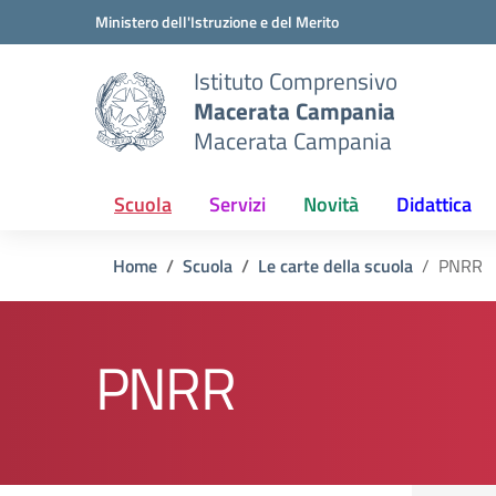
Vai ai contenuti
Vai al menu di navigazione
Vai al footer
Ministero dell'Istruzione e del Merito
Istituto Comprensivo
Macerata Campania
Macerata Campania
Scuola
Servizi
Novità
Didattica
Home
Scuola
Le carte della scuola
PNRR
PNRR