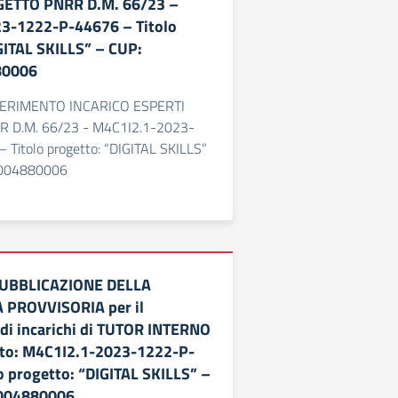
ETTO PNRR D.M. 66/23 –
3-1222-P-44676 – Titolo
GITAL SKILLS” – CUP:
80006
ERIMENTO INCARICO ESPERTI
 D.M. 66/23 - M4C1I2.1-2023-
Titolo progetto: “DIGITAL SKILLS”
004880006
PUBBLICAZIONE DELLA
PROVVISORIA per il
di incarichi di TUTOR INTERNO
tto: M4C1I2.1-2023-1222-P-
o progetto: “DIGITAL SKILLS” –
004880006