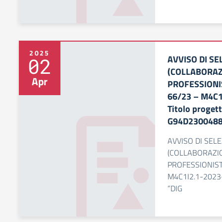
2025
AVVISO DI SE
02
(COLLABORAZ
Apr
PROFESSIONI
66/23 – M4C1
Titolo proget
G94D230048
AVVISO DI SEL
(COLLABORAZI
PROFESSIONIST
M4C1I2.1-2023-
“DIG