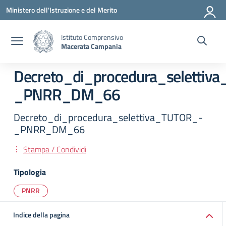
Vai ai contenuti
Vai al menu di navigazione
Vai al footer
Ministero dell'Istruzione e del Merito
Istituto Comprensivo
Macerata Campania
Decreto_di_procedura_selettiv
_PNRR_DM_66
Decreto_di_procedura_selettiva_TUTOR_-
_PNRR_DM_66
Stampa / Condividi
Tipologia
PNRR
Indice della pagina