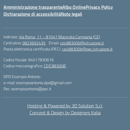
Amministrazione trasparente
Albo Online
Privacy Policy
Dichiarazione di accessibilità
Note legali
Indirizzo:
Via Roma, 11 – 81047 Macerata Campania (CE)
Centralino:
0823692435
Email:
ceic88300b@istruzione.it
Posta elettronica certificata (PEC):
ceic88300b@pec.istruzione.it
Codice fiscale: 94017830616
Codice meccanografico:
CEIC88300B
DPO Esempio Antonio
e-mail: esempioantonio.dpo@gmail.com
Pec: esempioantonio@pec.it
Hosting & Powered by 3D Solution S.r.l.
Concept & Design by Designers Italia