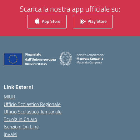
Scarica la nostra app ufficiale su:
App Store
Play Store
Istituto Comprensivo
Macerata Campania
Macerata Campania
— Visita la pagina iniziale della scuola
Link Esterni
MIUR
Ufficio Scolastico Regionale
Ufficio Scolastico Territoriale
Scuola in Chiaro
Iscrizioni On Line
Invalsi