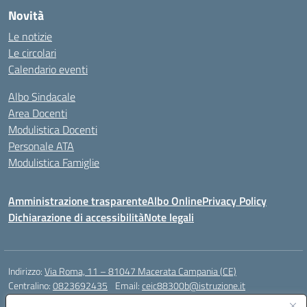
Novità
Le notizie
Le circolari
Calendario eventi
Albo Sindacale
Area Docenti
Modulistica Docenti
Personale ATA
Modulistica Famiglie
Amministrazione trasparente
Albo Online
Privacy Policy
Dichiarazione di accessibilità
Note legali
Indirizzo:
Via Roma, 11 – 81047 Macerata Campania (CE)
Centralino:
0823692435
Email:
ceic88300b@istruzione.it
Posta elettronica certificata (PEC):
ceic88300b@pec.istruzione.it