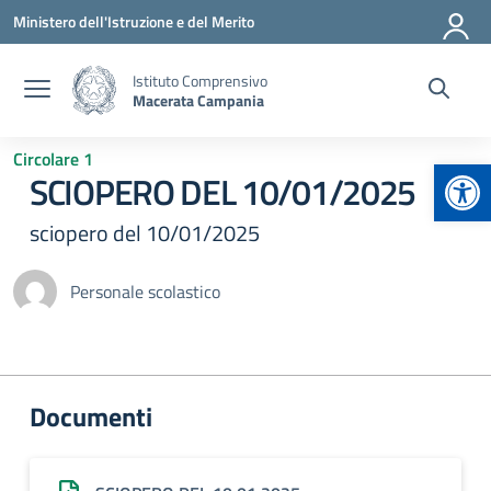
Vai ai contenuti
Vai al menu di navigazione
Vai al footer
Ministero dell'Istruzione e del Merito
Istituto Comprensivo
Macerata Campania
Circolare 1
Apr
SCIOPERO DEL 10/01/2025
sciopero del 10/01/2025
Personale scolastico
Documenti