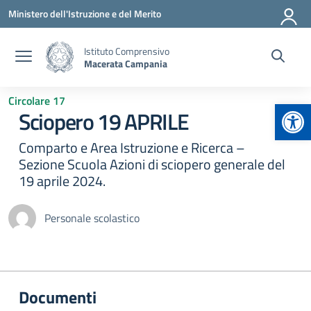
Vai ai contenuti
Vai al menu di navigazione
Vai al footer
Ministero dell'Istruzione e del Merito
Istituto Comprensivo
Macerata Campania
Circolare 17
Apr
Sciopero 19 APRILE
Comparto e Area Istruzione e Ricerca –
Sezione Scuola Azioni di sciopero generale del
19 aprile 2024.
Personale scolastico
Documenti