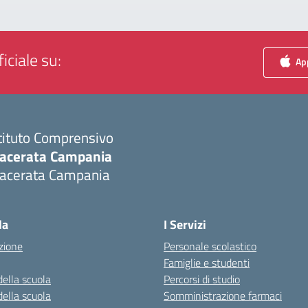
iciale su:
App
tituto Comprensivo
acerata Campania
acerata Campania
Visita la pagina iniziale della scuola
la
I Servizi
zione
Personale scolastico
Famiglie e studenti
della scuola
Percorsi di studio
della scuola
Somministrazione farmaci