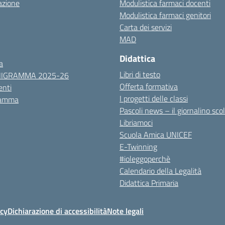
azione
Modulistica farmaci docenti
Modulistica farmaci genitori
Carta dei servizi
MAD
Didattica
a
Libri di testo
NIGRAMMA 2025-26
Offerta formativa
nti
I progetti delle classi
ramma
Pascoli news – il giornalino sco
Libriamoci
Scuola Amica UNICEF
E-Twinning
#ioleggoperchè
Calendario della Legalità
Didattica Primaria
icy
Dichiarazione di accessibilità
Note legali