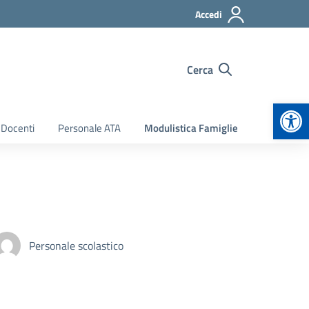
Accedi
Cerca
Apr
 Docenti
Personale ATA
Modulistica Famiglie
Personale scolastico