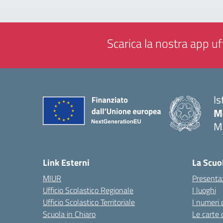
Scarica la nostra app uff
Is
M
M
— 
Link Esterni
La Scuo
MIUR
Presenta
Ufficio Scolastico Regionale
I luoghi
Ufficio Scolastico Territoriale
I numeri 
Scuola in Chiaro
Le carte 