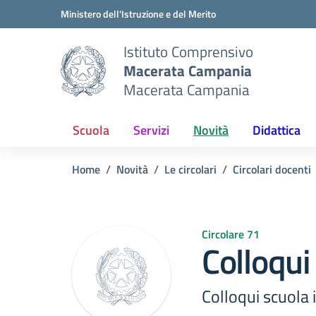
Vai ai contenuti
Vai al menu di navigazione
Vai al footer
Ministero dell'Istruzione e del Merito
Istituto Comprensivo
Macerata Campania
Macerata Campania
Scuola
Servizi
Novità
Didattica
Home
Novità
Le circolari
Circolari docenti
Circolare 71
Colloqui
Colloqui scuola 