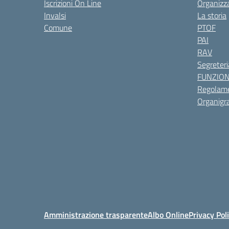
Iscrizioni On Line
Organizz
Invalsi
La storia
Comune
PTOF
PAI
RAV
Segreteri
FUNZIO
Regolame
Organig
Amministrazione trasparente
Albo Online
Privacy Pol