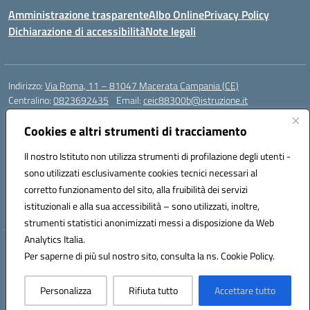
Amministrazione trasparente
Albo Online
Privacy Policy
Dichiarazione di accessibilità
Note legali
Indirizzo:
Via Roma, 11 – 81047 Macerata Campania (CE)
Centralino:
0823692435
Email:
ceic88300b@istruzione.it
Posta elettronica certificata (PEC):
ceic88300b@pec.istruzione.it
Cookies e altri strumenti di tracciamento
Codice fiscale: 94017830616
Codice meccanografico:
CEIC88300B
Il nostro Istituto non utilizza strumenti di profilazione degli utenti -
sono utilizzati esclusivamente cookies tecnici necessari al
DPO Esempio Antonio
corretto funzionamento del sito, alla fruibilità dei servizi
e-mail: esempioantonio.dpo@gmail.com
istituzionali e alla sua accessibilità – sono utilizzati, inoltre,
Pec: esempioantonio@pec.it
strumenti statistici anonimizzati messi a disposizione da Web
Analytics Italia.
Hosting & Powered by 3D Solution S.r.l.
Per saperne di più sul nostro sito, consulta la ns. Cookie Policy.
Concept & Design by Designers Italia
Personalizza
Rifiuta tutto
Accettare tutto