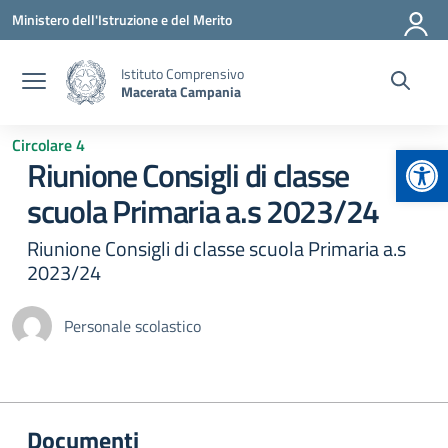
Vai ai contenuti
Vai al menu di navigazione
Vai al footer
Ministero dell'Istruzione e del Merito
Istituto Comprensivo
Macerata Campania
Circolare 4
Apr
Riunione Consigli di classe
scuola Primaria a.s 2023/24
Riunione Consigli di classe scuola Primaria a.s
2023/24
Personale scolastico
Documenti