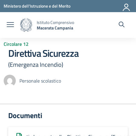
Vai ai contenuti
Vai al menu di navigazione
Vai al footer
Ministero dell'Istruzione e del Merito
Istituto Comprensivo
Macerata Campania
Circolare 12
Direttiva Sicurezza
(Emergenza Incendio)
Personale scolastico
Documenti