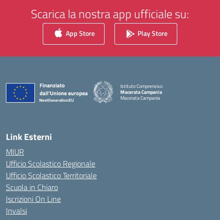
Scarica la nostra app ufficiale su:
App Store
Play Store
Istituto Comprensivo
Macerata Campania
Macerata Campania
— Visita la pagina iniziale della scuola
Link Esterni
MIUR
Ufficio Scolastico Regionale
Ufficio Scolastico Territoriale
Scuola in Chiaro
Iscrizioni On Line
Invalsi