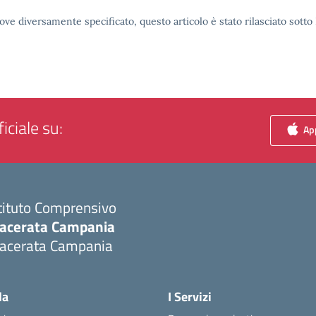
ove diversamente specificato, questo articolo è stato rilasciato sott
iciale su:
App
tituto Comprensivo
acerata Campania
acerata Campania
Visita la pagina iniziale della scuola
la
I Servizi