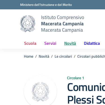
Vai ai contenuti
Vai al menu di navigazione
Vai al footer
Ministero dell'Istruzione e del Merito
Istituto Comprensivo
Macerata Campania
Macerata Campania
Scuola
Servizi
Novità
Didattica
Home
Novità
Le circolari
Circolari pubblic
Circolare 1
Comunic
Plessi Sc