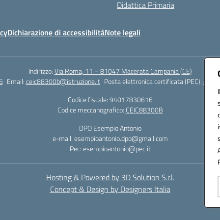
Didattica Primaria
icy
Dichiarazione di accessibilità
Note legali
Indirizzo:
Via Roma, 11 – 81047 Macerata Campania (CE)
5
Email:
ceic88300b@istruzione.it
Posta elettronica certificata (PEC):
ceic8
Codice fiscale: 94017830616
Codice meccanografico:
CEIC88300B
DPO Esempio Antonio
e-mail: esempioantonio.dpo@gmail.com
Pec: esempioantonio@pec.it
Hosting & Powered by 3D Solution S.r.l.
Concept & Design by Designers Italia