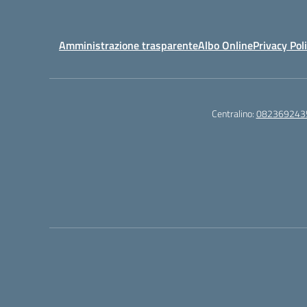
Amministrazione trasparente
Albo Online
Privacy Pol
Centralino:
082369243