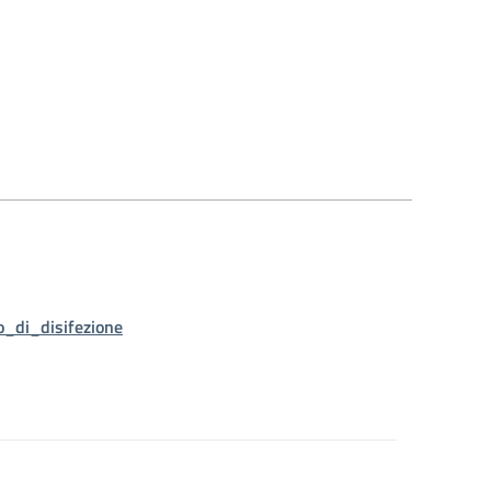
o_di_disifezione