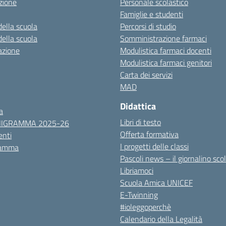
zione
Personale scolastico
Famiglie e studenti
della scuola
Percorsi di studio
della scuola
Somministrazione farmaci
azione
Modulistica farmaci docenti
Modulistica farmaci genitori
Carta dei servizi
MAD
Didattica
a
Libri di testo
NIGRAMMA 2025-26
Offerta formativa
nti
I progetti delle classi
ramma
Pascoli news – il giornalino sco
Libriamoci
Scuola Amica UNICEF
E-Twinning
#ioleggoperchè
Calendario della Legalità