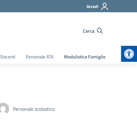
Accedi
Cerca
Apr
 Docenti
Personale ATA
Modulistica Famiglie
Personale scolastico