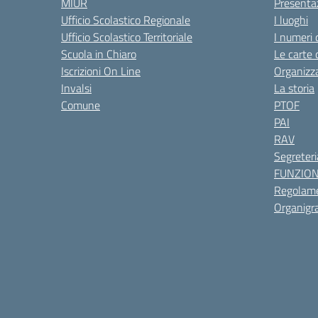
MIUR
Presenta
Ufficio Scolastico Regionale
I luoghi
Ufficio Scolastico Territoriale
I numeri 
Scuola in Chiaro
Le carte 
Iscrizioni On Line
Organizz
Invalsi
La storia
Comune
PTOF
PAI
RAV
Segreteri
FUNZIO
Regolame
Organig