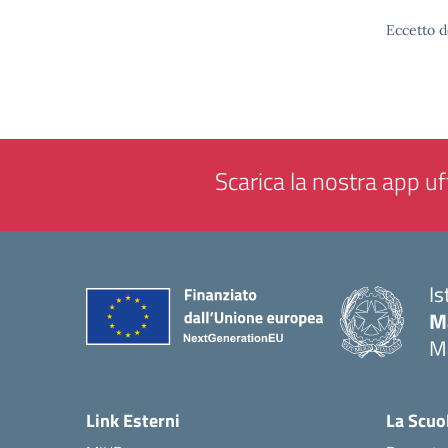
Eccetto d
Scarica la nostra app uff
Is
M
M
— 
Link Esterni
La Scuo