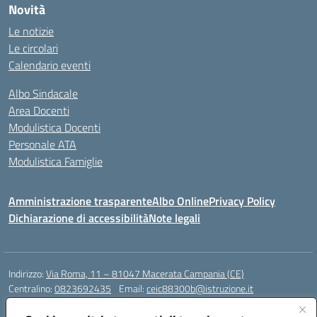
Novità
Le notizie
Le circolari
Calendario eventi
Albo Sindacale
Area Docenti
Modulistica Docenti
Personale ATA
Modulistica Famiglie
Amministrazione trasparente
Albo Online
Privacy Policy
Dichiarazione di accessibilità
Note legali
Indirizzo:
Via Roma, 11 – 81047 Macerata Campania (CE)
Centralino:
0823692435
Email:
ceic88300b@istruzione.it
Posta elettronica certificata (PEC):
ceic88300b@pec.istruzione.it