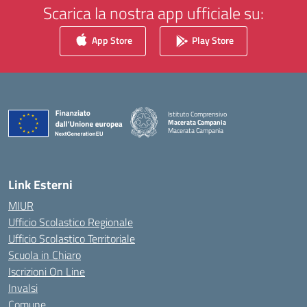
Scarica la nostra app ufficiale su:
App Store
Play Store
Istituto Comprensivo
Macerata Campania
Macerata Campania
— Visita la pagina iniziale della scuola
Link Esterni
MIUR
Ufficio Scolastico Regionale
Ufficio Scolastico Territoriale
Scuola in Chiaro
Iscrizioni On Line
Invalsi
Comune