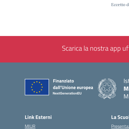
Eccetto d
Scarica la nostra app uff
Is
M
M
— 
Link Esterni
La Scuo
MIUR
Presenta