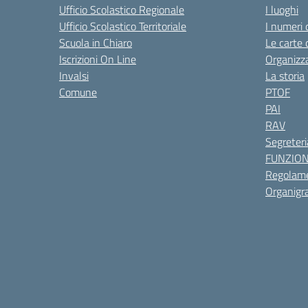
Ufficio Scolastico Regionale
I luoghi
Ufficio Scolastico Territoriale
I numeri 
Scuola in Chiaro
Le carte 
Iscrizioni On Line
Organizz
Invalsi
La storia
Comune
PTOF
PAI
RAV
Segreteri
FUNZIO
Regolame
Organig