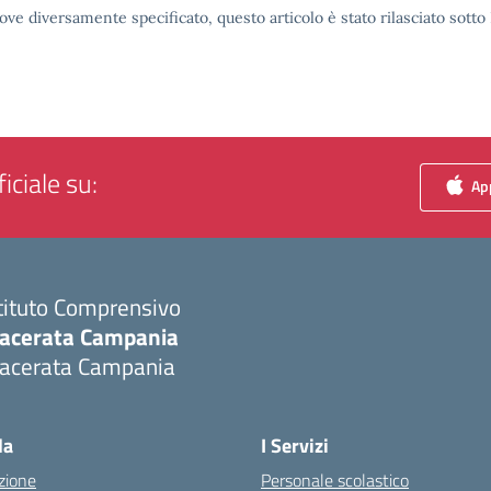
ove diversamente specificato, questo articolo è stato rilasciato sott
iciale su:
App
tituto Comprensivo
acerata Campania
acerata Campania
Visita la pagina iniziale della scuola
la
I Servizi
zione
Personale scolastico