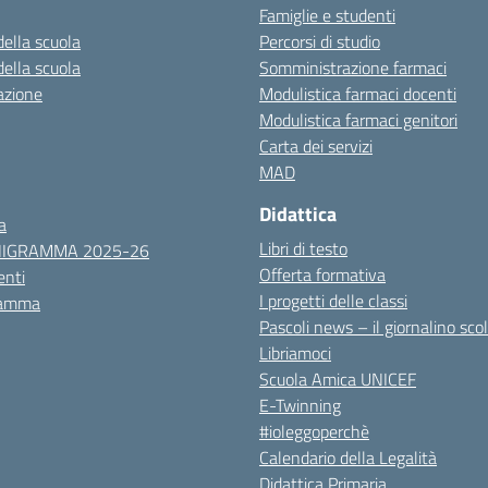
Famiglie e studenti
della scuola
Percorsi di studio
della scuola
Somministrazione farmaci
azione
Modulistica farmaci docenti
Modulistica farmaci genitori
Carta dei servizi
MAD
Didattica
a
Libri di testo
NIGRAMMA 2025-26
Offerta formativa
nti
I progetti delle classi
ramma
Pascoli news – il giornalino sco
Libriamoci
Scuola Amica UNICEF
E-Twinning
#ioleggoperchè
Calendario della Legalità
Didattica Primaria