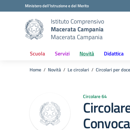
Vai ai contenuti
Vai al menu di navigazione
Vai al footer
Ministero dell'Istruzione e del Merito
Istituto Comprensivo
Macerata Campania
Macerata Campania
Scuola
Servizi
Novità
Didattica
Home
Novità
Le circolari
Circolari per doc
Circolare 64
Circolar
Convocaz