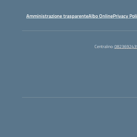
Amministrazione trasparente
Albo Online
Privacy Pol
Centralino:
082369243