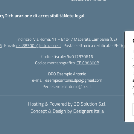
icy
Dichiarazione di accessibilità
Note legali
Indirizzo:
Via Roma, 11 – 81047 Macerata Campania (CE)
5
Email:
ceic88300b@istruzione.it
Posta elettronica certificata (PEC):
ceic8
Codice fiscale: 94017830616
Codice meccanografico:
CEIC88300B
DPO Esempio Antonio
e-mail: esempioantonio.dpo@gmail.com
Pec: esempioantonio@pec.it
Hosting & Powered by 3D Solution S.r.l.
Concept & Design by Designers Italia