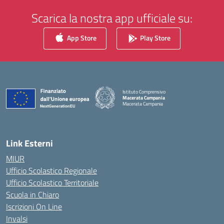
Scarica la nostra app ufficiale su:
App Store
Play Store
Istituto Comprensivo
Macerata Campania
Macerata Campania
— Visita la pagina iniziale della scuola
Link Esterni
MIUR
Ufficio Scolastico Regionale
Ufficio Scolastico Territoriale
Scuola in Chiaro
Iscrizioni On Line
Invalsi