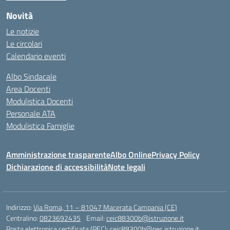
Novità
Le notizie
Le circolari
Calendario eventi
Albo Sindacale
Area Docenti
Modulistica Docenti
Personale ATA
Modulistica Famiglie
Amministrazione trasparente
Albo Online
Privacy Policy
Dichiarazione di accessibilità
Note legali
Indirizzo:
Via Roma, 11 – 81047 Macerata Campania (CE)
Centralino:
0823692435
Email:
ceic88300b@istruzione.it
Posta elettronica certificata (PEC):
ceic88300b@pec.istruzione.it