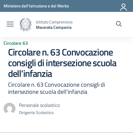
Vai ai contenuti
Vai al menu di navigazione
Vai al footer
Ministero dell'Istruzione e del Merito
Istituto Comprensivo
Macerata Campania
Circolare 63
Circolare n. 63 Convocazione
consigli di intersezione scuola
dell’infanzia
Circolare n. 63 Convocazione consigli di
intersezione scuola dell'infanzia
Personale scolastico
Dirigente Scolastico