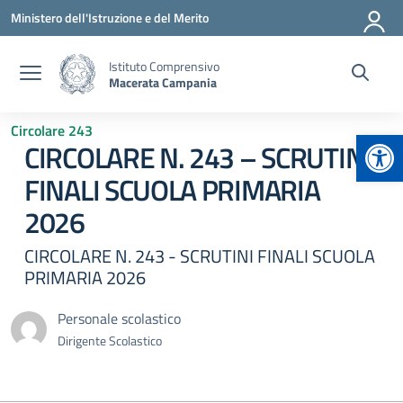
Vai ai contenuti
Vai al menu di navigazione
Vai al footer
Ministero dell'Istruzione e del Merito
Istituto Comprensivo
Macerata Campania
Circolare 243
Apr
CIRCOLARE N. 243 – SCRUTINI
FINALI SCUOLA PRIMARIA
2026
CIRCOLARE N. 243 - SCRUTINI FINALI SCUOLA
PRIMARIA 2026
Personale scolastico
Dirigente Scolastico