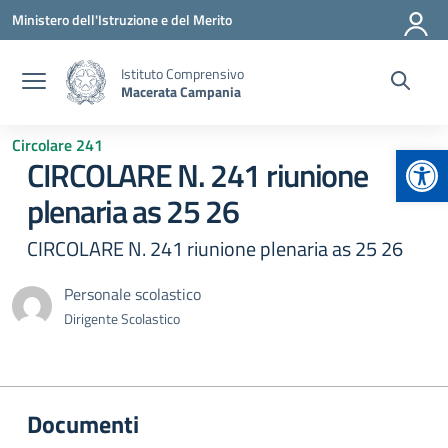
Vai ai contenuti
Vai al menu di navigazione
Vai al footer
Ministero dell'Istruzione e del Merito
Istituto Comprensivo
Macerata Campania
Circolare 241
Apr
CIRCOLARE N. 241 riunione
plenaria as 25 26
CIRCOLARE N. 241 riunione plenaria as 25 26
Personale scolastico
Dirigente Scolastico
Documenti