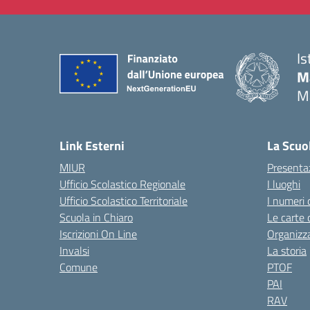
Is
M
M
— 
Link Esterni
La Scuo
MIUR
Presenta
Ufficio Scolastico Regionale
I luoghi
Ufficio Scolastico Territoriale
I numeri 
Scuola in Chiaro
Le carte 
Iscrizioni On Line
Organizz
Invalsi
La storia
Comune
PTOF
PAI
RAV