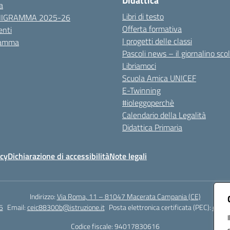
Didattica
a
Libri di testo
NIGRAMMA 2025-26
Offerta formativa
nti
I progetti delle classi
ramma
Pascoli news – il giornalino sco
Libriamoci
Scuola Amica UNICEF
E-Twinning
#ioleggoperchè
Calendario della Legalità
Didattica Primaria
icy
Dichiarazione di accessibilità
Note legali
Indirizzo:
Via Roma, 11 – 81047 Macerata Campania (CE)
5
Email:
ceic88300b@istruzione.it
Posta elettronica certificata (PEC):
ceic8
Codice fiscale: 94017830616