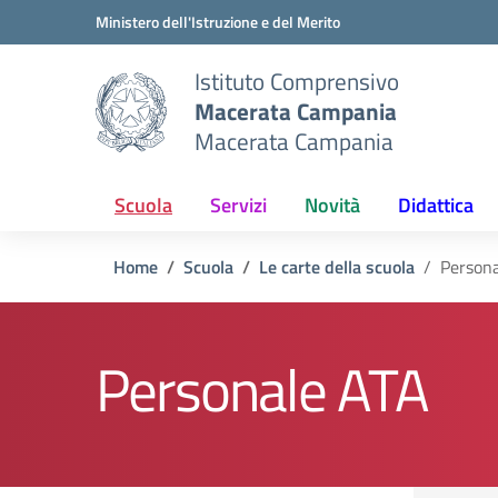
Vai ai contenuti
Vai al menu di navigazione
Vai al footer
Ministero dell'Istruzione e del Merito
Istituto Comprensivo
Macerata Campania
Macerata Campania
Scuola
Servizi
Novità
Didattica
Home
Scuola
Le carte della scuola
Person
Personale ATA