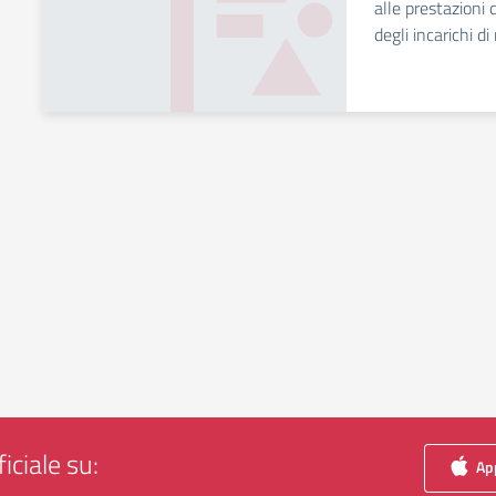
alle prestazioni d
degli incarichi di
iciale su:
App