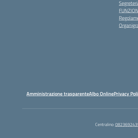
Segreteri
FUNZIO
Regolame
Organig
Amministrazione trasparente
Albo Online
Privacy Pol
Centralino:
082369243