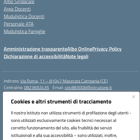
Albo Sindacale
Area Docenti
Modulistica Docenti
Personale ATA
Modulistica Famiglie
Amministrazione trasparente
Albo Online
Privacy Policy
Dichiarazione di accessibilità
Note legali
Indirizzo:
Via Roma, 11 – 81047 Macerata Campania (CE)
Centralino:
0823692435
Email:
ceic88300b@istruzione.it
Posta elettronica certificata (PEC):
ceic88300b@pec.istruzione.it
Cookies e altri strumenti di tracciamento
Codice fiscale: 94017830616
Codice meccanografico:
CEIC88300B
Il nostro Istituto non utilizza strumenti di profilazione degli utenti -
sono utilizzati esclusivamente cookies tecnici necessari al
DPO Esempio Antonio
corretto funzionamento del sito, alla fruibilità dei servizi
e-mail: esempioantonio.dpo@gmail.com
istituzionali e alla sua accessibilità – sono utilizzati, inoltre,
Pec: esempioantonio@pec.it