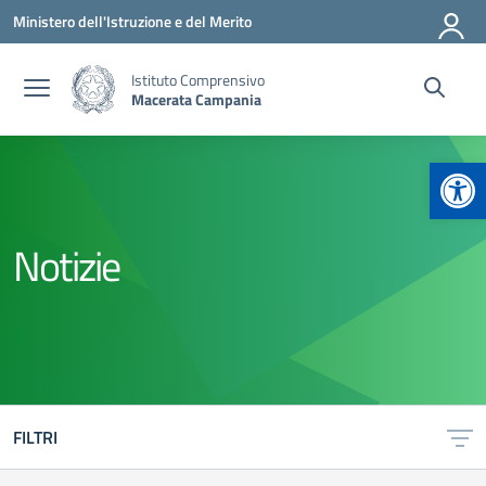
Vai ai contenuti
Vai al menu di navigazione
Vai al footer
Ministero dell'Istruzione e del Merito
Istituto Comprensivo
Macerata Campania
Apr
Notizie
FILTRI