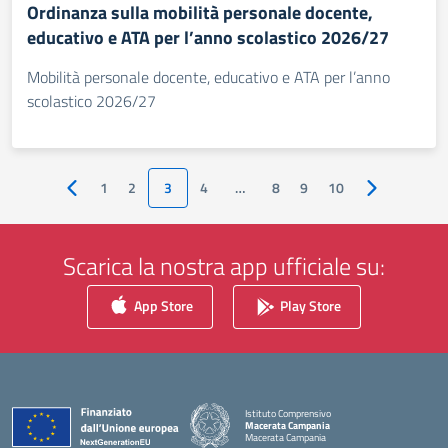
Ordinanza sulla mobilità personale docente,
educativo e ATA per l’anno scolastico 2026/27
Mobilità personale docente, educativo e ATA per l’anno
scolastico 2026/27
1
2
3
4
…
8
9
10
Pagina precedente
Pagina succe
Scarica la nostra app ufficiale su:
App Store
Play Store
Istituto Comprensivo
Macerata Campania
Macerata Campania