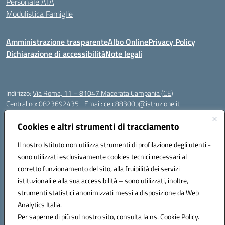
Personale ATA
Modulistica Famiglie
Amministrazione trasparente
Albo Online
Privacy Policy
Dichiarazione di accessibilità
Note legali
Indirizzo:
Via Roma, 11 – 81047 Macerata Campania (CE)
Centralino:
0823692435
Email:
ceic88300b@istruzione.it
Posta elettronica certificata (PEC):
ceic88300b@pec.istruzione.it
Cookies e altri strumenti di tracciamento
Codice fiscale: 94017830616
Codice meccanografico:
CEIC88300B
Il nostro Istituto non utilizza strumenti di profilazione degli utenti -
sono utilizzati esclusivamente cookies tecnici necessari al
DPO Esempio Antonio
corretto funzionamento del sito, alla fruibilità dei servizi
e-mail: esempioantonio.dpo@gmail.com
istituzionali e alla sua accessibilità – sono utilizzati, inoltre,
Pec: esempioantonio@pec.it
strumenti statistici anonimizzati messi a disposizione da Web
Analytics Italia.
Hosting & Powered by 3D Solution S.r.l.
Per saperne di più sul nostro sito, consulta la ns. Cookie Policy.
Concept & Design by Designers Italia