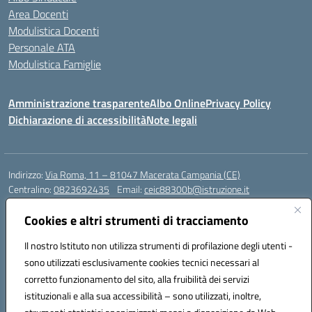
Area Docenti
Modulistica Docenti
Personale ATA
Modulistica Famiglie
Amministrazione trasparente
Albo Online
Privacy Policy
Dichiarazione di accessibilità
Note legali
Indirizzo:
Via Roma, 11 – 81047 Macerata Campania (CE)
Centralino:
0823692435
Email:
ceic88300b@istruzione.it
Posta elettronica certificata (PEC):
ceic88300b@pec.istruzione.it
Cookies e altri strumenti di tracciamento
Codice fiscale: 94017830616
Codice meccanografico:
CEIC88300B
Il nostro Istituto non utilizza strumenti di profilazione degli utenti -
sono utilizzati esclusivamente cookies tecnici necessari al
DPO Esempio Antonio
corretto funzionamento del sito, alla fruibilità dei servizi
e-mail: esempioantonio.dpo@gmail.com
istituzionali e alla sua accessibilità – sono utilizzati, inoltre,
Pec: esempioantonio@pec.it