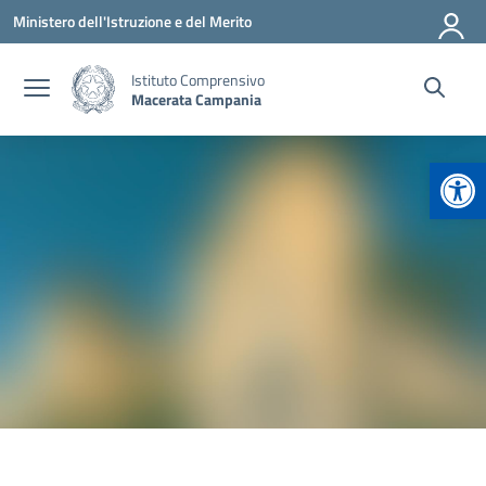
Vai ai contenuti
Vai al menu di navigazione
Vai al footer
Ministero dell'Istruzione e del Merito
Istituto Comprensivo
Macerata Campania
Apr