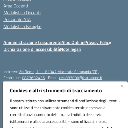
Area Docenti
Modulistica Docenti
Personale ATA
Modulistica Famiglie
Amministrazione trasparente
Albo Online
Privacy Policy
Dichiarazione di accessibilità
Note legali
Indirizzo:
Via Roma, 11 – 81047 Macerata Campania (CE)
Centralino:
0823692435
Email:
ceic88300b@istruzione.it
Posta elettronica certificata (PEC):
ceic88300b@pec.istruzione.it
Cookies e altri strumenti di tracciamento
Codice fiscale: 94017830616
Codice meccanografico:
CEIC88300B
Il nostro Istituto non utilizza strumenti di profilazione degli utenti -
sono utilizzati esclusivamente cookies tecnici necessari al
DPO Esempio Antonio
corretto funzionamento del sito, alla fruibilità dei servizi
e-mail: esempioantonio.dpo@gmail.com
istituzionali e alla sua accessibilità – sono utilizzati, inoltre,
Pec: esempioantonio@pec.it