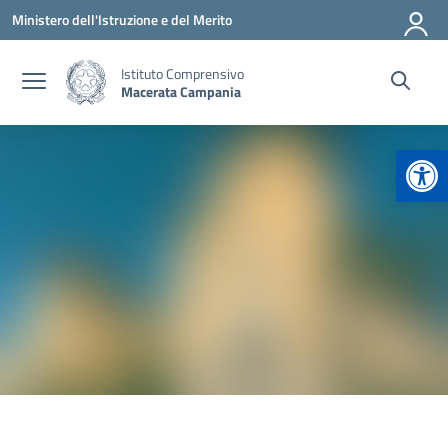
Vai ai contenuti
Vai al menu di navigazione
Vai al footer
Ministero dell'Istruzione e del Merito
Istituto Comprensivo
Macerata Campania
Apr