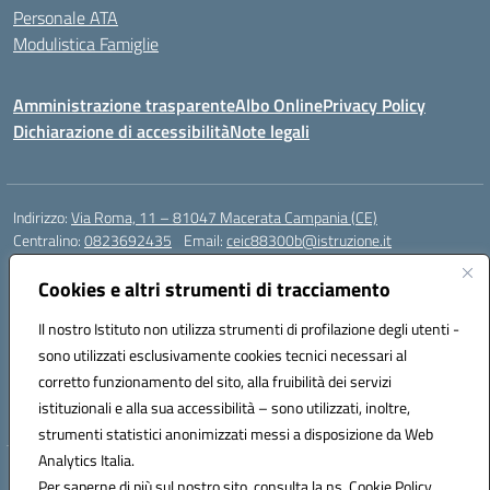
Personale ATA
Modulistica Famiglie
Amministrazione trasparente
Albo Online
Privacy Policy
Dichiarazione di accessibilità
Note legali
Indirizzo:
Via Roma, 11 – 81047 Macerata Campania (CE)
Centralino:
0823692435
Email:
ceic88300b@istruzione.it
Posta elettronica certificata (PEC):
ceic88300b@pec.istruzione.it
Cookies e altri strumenti di tracciamento
Codice fiscale: 94017830616
Codice meccanografico:
CEIC88300B
Il nostro Istituto non utilizza strumenti di profilazione degli utenti -
sono utilizzati esclusivamente cookies tecnici necessari al
DPO Esempio Antonio
corretto funzionamento del sito, alla fruibilità dei servizi
e-mail: esempioantonio.dpo@gmail.com
istituzionali e alla sua accessibilità – sono utilizzati, inoltre,
Pec: esempioantonio@pec.it
strumenti statistici anonimizzati messi a disposizione da Web
Analytics Italia.
Hosting & Powered by 3D Solution S.r.l.
Per saperne di più sul nostro sito, consulta la ns. Cookie Policy.