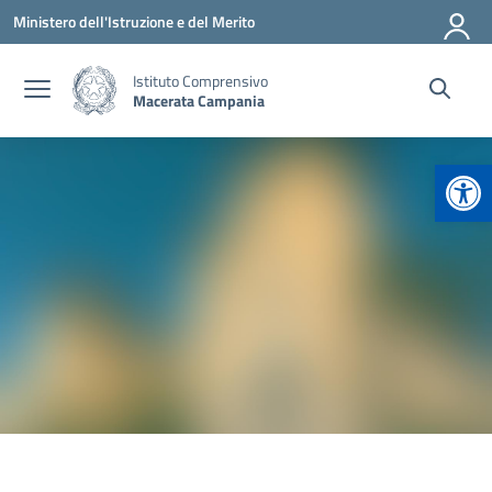
Vai ai contenuti
Vai al menu di navigazione
Vai al footer
Ministero dell'Istruzione e del Merito
Istituto Comprensivo
Macerata Campania
Apr