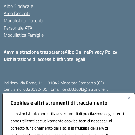
Albo Sindacale
Area Docenti
Modulistica Docenti
Personale ATA
Modulistica Famiglie
Amministrazione trasparente
Albo Online
Privacy Policy
Dichiarazione di accessibilità
Note legali
Indirizzo:
Via Roma, 11 – 81047 Macerata Campania (CE)
Centralino:
0823692435
Email:
ceic88300b@istruzione.it
Posta elettronica certificata (PEC):
ceic88300b@pec.istruzione.it
Cookies e altri strumenti di tracciamento
Codice fiscale: 94017830616
Codice meccanografico:
CEIC88300B
Il nostro Istituto non utilizza strumenti di profilazione degli utenti -
sono utilizzati esclusivamente cookies tecnici necessari al
DPO Esempio Antonio
corretto funzionamento del sito, alla fruibilità dei servizi
e-mail: esempioantonio.dpo@gmail.com