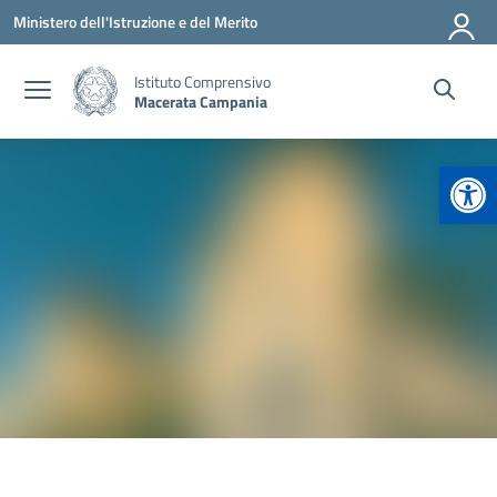
Vai ai contenuti
Vai al menu di navigazione
Vai al footer
Ministero dell'Istruzione e del Merito
Istituto Comprensivo
Macerata Campania
Apr