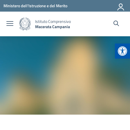
Vai ai contenuti
Vai al menu di navigazione
Vai al footer
Ministero dell'Istruzione e del Merito
Istituto Comprensivo
Macerata Campania
Apr