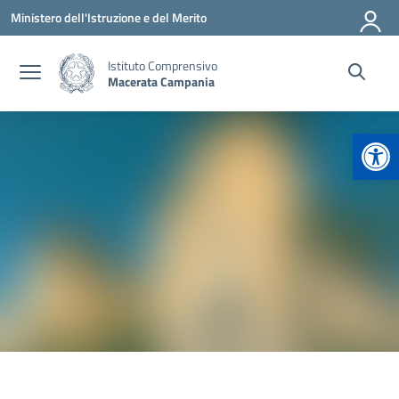
Vai ai contenuti
Vai al menu di navigazione
Vai al footer
Ministero dell'Istruzione e del Merito
Istituto Comprensivo
Macerata Campania
Apr