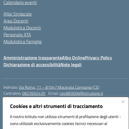
Calendario eventi
Albo Sindacale
Area Docenti
Modulistica Docenti
Personale ATA
Modulistica Famiglie
Amministrazione trasparente
Albo Online
Privacy Policy
Dichiarazione di accessibilità
Note legali
Indirizzo:
Via Roma, 11 – 81047 Macerata Campania (CE)
Centralino:
0823692435
Email:
ceic88300b@istruzione.it
Posta elettronica certificata (PEC):
ceic88300b@pec.istruzione.it
Cookies e altri strumenti di tracciamento
Codice fiscale: 94017830616
Codice meccanografico:
CEIC88300B
Il nostro Istituto non utilizza strumenti di profilazione degli utenti -
sono utilizzati esclusivamente cookies tecnici necessari al
DPO Esempio Antonio