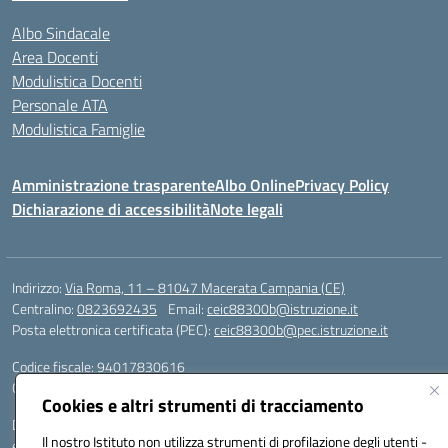
Albo Sindacale
Area Docenti
Modulistica Docenti
Personale ATA
Modulistica Famiglie
Amministrazione trasparente
Albo Online
Privacy Policy
Dichiarazione di accessibilità
Note legali
Indirizzo:
Via Roma, 11 – 81047 Macerata Campania (CE)
Centralino:
0823692435
Email:
ceic88300b@istruzione.it
Posta elettronica certificata (PEC):
ceic88300b@pec.istruzione.it
Codice fiscale: 94017830616
Codice meccanografico:
CEIC88300B
Cookies e altri strumenti di tracciamento
DPO Esempio Antonio
Il nostro Istituto non utilizza strumenti di profilazione degli utenti -
e-mail: esempioantonio.dpo@gmail.com