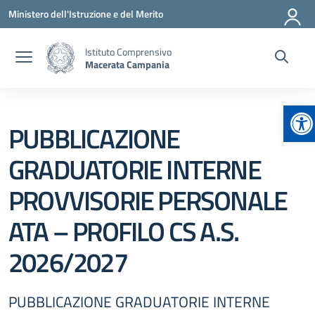
Vai ai contenuti
Vai al menu di navigazione
Vai al footer
Ministero dell'Istruzione e del Merito
Istituto Comprensivo
Macerata Campania
Ap
PUBBLICAZIONE
GRADUATORIE INTERNE
PROVVISORIE PERSONALE
ATA – PROFILO CS A.S.
2026/2027
PUBBLICAZIONE GRADUATORIE INTERNE